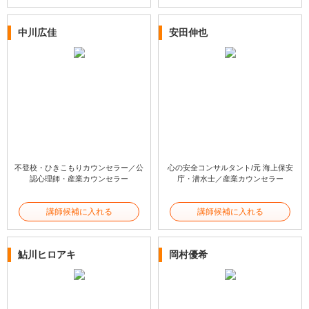
中川広佳
安田伸也
不登校・ひきこもりカウンセラー／公
心の安全コンサルタント/元 海上保安
認心理師・産業カウンセラー
庁・潜水士／産業カウンセラー
講師候補に入れる
講師候補に入れる
鮎川ヒロアキ
岡村優希