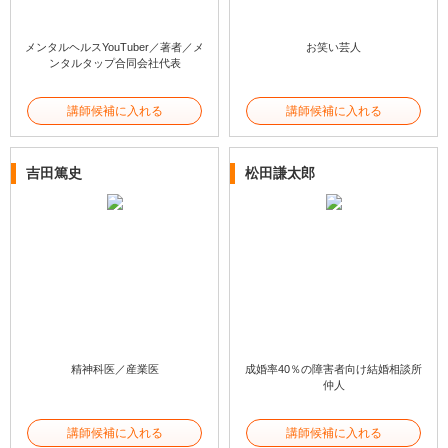
メンタルヘルスYouTuber／著者／メ
お笑い芸人
ンタルタップ合同会社代表
講師候補に入れる
講師候補に入れる
吉田篤史
松田謙太郎
精神科医／産業医
成婚率40％の障害者向け結婚相談所
仲人
講師候補に入れる
講師候補に入れる