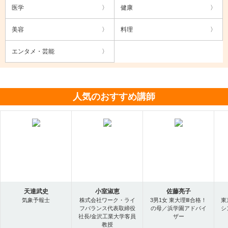
医学
健康
美容
料理
エンタメ・芸能
人気のおすすめ講師
天達武史
小室淑恵
佐藤亮子
気象予報士
株式会社ワーク・ライ
3男1女 東大理Ⅲ合格！
東
フバランス代表取締役
の母／浜学園アドバイ
シ
社長/金沢工業大学客員
ザー
教授