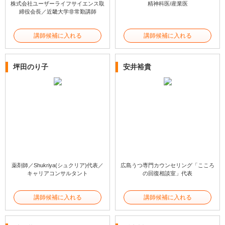
株式会社ユーザーライフサイエンス取
精神科医/産業医
締役会長／近畿大学非常勤講師
講師候補に入れる
講師候補に入れる
坪田のり子
安井裕貴
薬剤師／Shukriya(シュクリア)代表／
広島うつ専門カウンセリング「こころ
キャリアコンサルタント
の回復相談室」代表
講師候補に入れる
講師候補に入れる