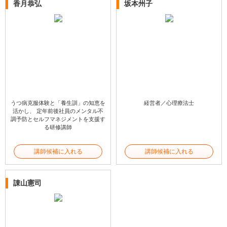
香月恭弘
坂本州子
うつ病克服体験と「養生訓」の知恵を
経営者／心理療法士
活かし、 定年前後社員のメンタル不
調予防とセルフマネジメントを支援す
る研修講師
講師候補に入れる
講師候補に入れる
諌山憲司