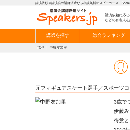
講演依頼や講演会の講師派遣なら相談無料のスピーカーズ Speaker
講演依頼に応じ
などの有名人を
講師を探す
総合ランキング
TOP
中野友加里
元フィギュアスケート選手／スポーツコ
3歳で
伊藤み
得意と
201