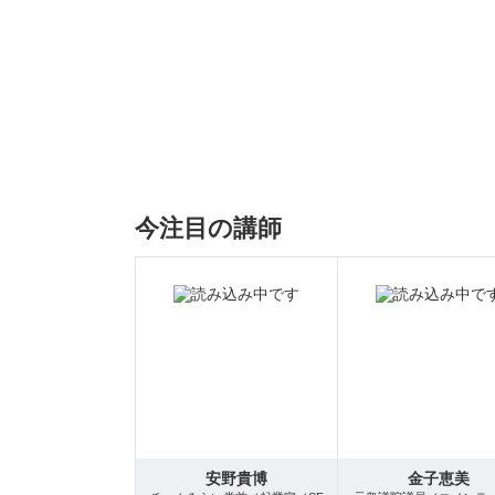
今注目の講師
安野貴博
金子恵美