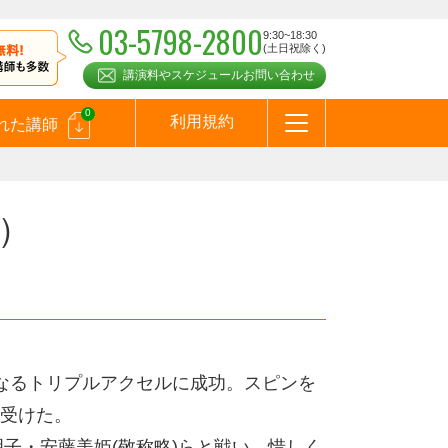
03-5798-2800
9:30~18:30
(土日祝除く)
講演料やスケジュールお問い合わせ
0
利用規約
れた講師
はじめての方へ
お問合わせ
テーマ一覧
よくある質問
お客様の声
お知らせ
講師登録のお申込みついて
メールマガジン
メルマガバックナンバー
スピーカーズブログ
）
なるトリプルアクセルに成功。スピンを
受けた。
明子・安藤美姫(敬称略)らと戦い、惜しく