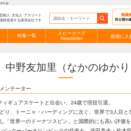
s.jp
芸能人･文化人･アスリート
講師派遣する講演会社です
スピーカーズ
特集一覧
候補に入
Newsletter
中野友加里
（なかのゆかり
メンテーター
フィギュアスケートと出会い、24歳で現役引退。
どり、トーニャ・ハーディングに次ぐ、世界で3人目と
し「世界一のドーナツスピン」と国際的にも高い評価を
0年バンクーバーオリンピックの代表を、浅田真央・鈴木