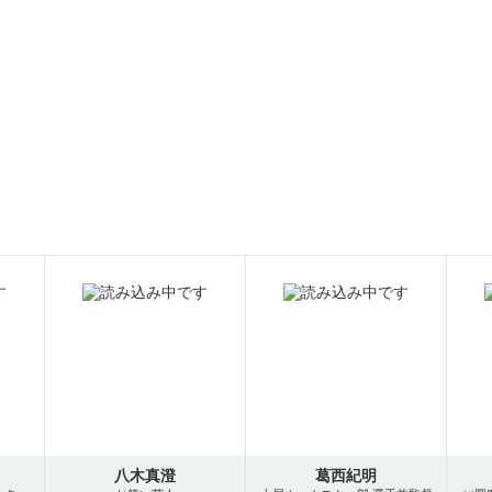
八木真澄
葛西紀明