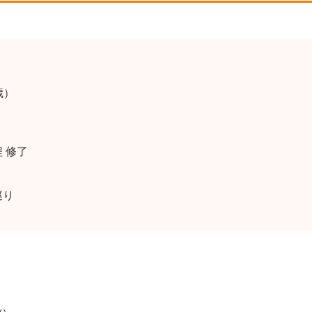
歳）
 修了
巡り