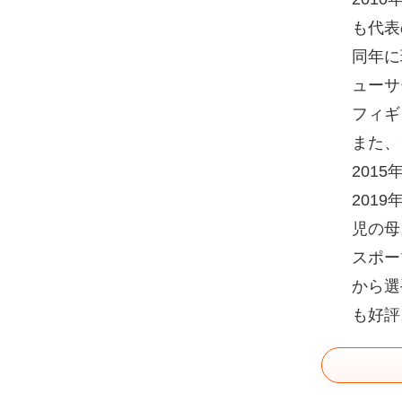
も代表
同年に
ューサ
フィギ
また、
201
201
児の母
スポー
から選
も好評