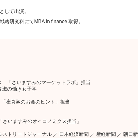
員として出演。
究科にてMBA in finance 取得。
ス 「さいますみのマーケットラボ」担当
崔真淑の働き女子学
 「崔真淑のお金のヒント」担当
レス「さいますみのオイコノミクス担当」
ストリートジャーナル ／ 日本経済新聞 ／ 産経新聞 ／ 朝日新