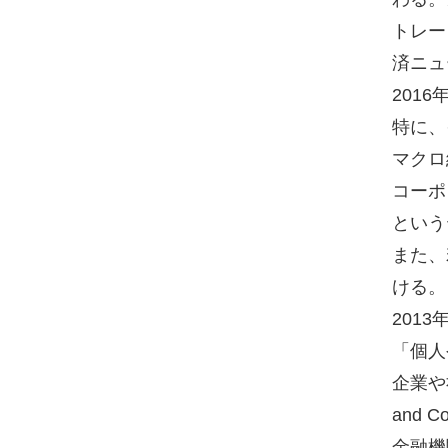
トレー
済ニュ
201
特に、
マクロ
コーポ
という
また、
ける。
201
「個人
企業や
and
金融機