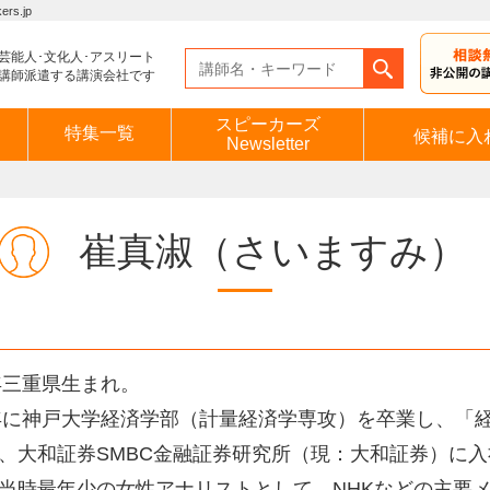
s.jp
芸能人･文化人･アスリート
講師派遣する講演会社です
スピーカーズ
特集一覧
候補に入
Newsletter
崔真淑
（さいますみ）
3年三重県生まれ。
8年に神戸大学経済学部（計量経済学専攻）を卒業し、「
、大和証券SMBC金融証券研究所（現：大和証券）に
当時最年少の女性アナリストとして、NHKなどの主要