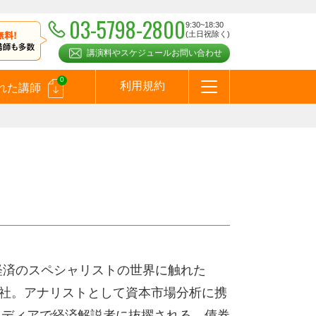
03-5798-2800
9:30~18:30
(土日祝除く)
講演料やスケジュールお問い合わせ
0
利用規約
れた講師
はじめての方へ
お問合わせ
テーマ一覧
よくある質問
お客様の声
お知らせ
講師登録のお申込みついて
メールマガジン
メルマガバックナンバー
スピーカーズブログ
経済のスペシャリストの世界に触れた
入社。アナリストとして資本市場分析に携
メディアで経済解説者に抜擢される。債券