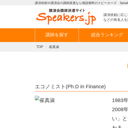
講演依頼や講演会の講師派遣なら相談無料のスピーカーズ Speaker
講演依頼に応じ
などの有名人を
講師を探す
総合ランキング
TOP
崔真淑
エコノミスト(Ph.D in Finance)
198
200
い」と
わる。