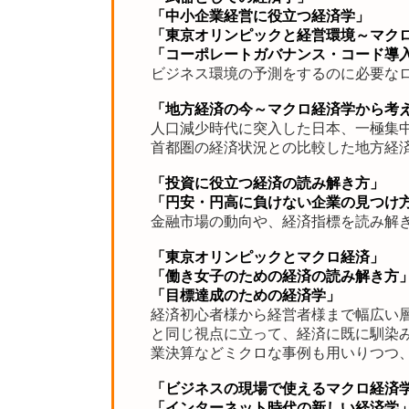
「中小企業経営に役立つ経済学」
「東京オリンピックと経営環境～マク
「コーポレートガバナンス・コード導
ビジネス環境の予測をするのに必要な
「地方経済の今～マクロ経済学から考
人口減少時代に突入した日本、一極集
首都圏の経済状況との比較した地方経
「投資に役立つ経済の読み解き方」
「円安・円高に負けない企業の見つけ
金融市場の動向や、経済指標を読み解
「東京オリンピックとマクロ経済」
「働き女子のための経済の読み解き方
「目標達成のための経済学」
経済初心者様から経営者様まで幅広い
と同じ視点に立って、経済に既に馴染
業決算などミクロな事例も用いりつつ
「ビジネスの現場で使えるマクロ経済
「インターネット時代の新しい経済学