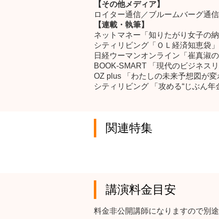
【その他メディア】
ロイター通信／ブルームバーグ通信
【連載・執筆】
ネットマネー「知りたがり女子の納
シティリビング「ＯＬ経済知恵袋」
日経ウーマンオンライン「崔真淑の
BOOK‐SMART 「現代のビジ
OZ plus 「わたしの未来予想図
シティリビング 「攻める“じぶん年
関連特集
講演料金目安
料金非公開講師になりますので別途