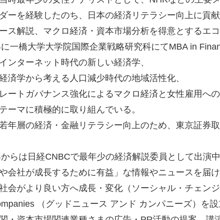
ダーを経験したのち、日本の経済リテラシー向上に貢献
ース解説、マクロ経済・資本市場分析を得意とするエコ
6年に一橋大学大学院国際企業戦略研究科にてMBA in Fina
インターネット時代の新しい経済学、
経済学から考える人口減少時代の地域活性化、
レートガバナンス強化によるマクロ経済と女性雇用への
テーマに積極的に取り組んでいる。
若年層の経済・金融リテラシー向上のため、東京証券取
3年からは日経CNBCで最年少の経済解説委員として出演
や会社が成長するために有益」な情報やニュースを届け
社会がより良い方へ成長・変化（ソーシャル・チェンジ）し
 Companies （グッドニュース アンド カンパニーズ）を
関・資本市場関連業種さまの広告・PR活動の提案、講