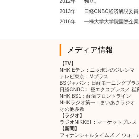
2012年
独立。
2013年
日経CNBC経済解説委
2016年
一橋大学大学院国際企業戦略研
メディア情報
【TV】
NHK Eテレ：ニッポンのジレンマ
テレビ東京：Mプラス
BSジャパン：日経モーニングプラ
日経CNBC： 昼エクスプレス／ 
NHK BS1：経済フロントライン
NHKラジオ第一：まいあさラジオ
その他多数
【ラジオ】
ラジオNIKKEI ：マーケットプ
【新聞】
フィナンシャルタイムズ ／ ウォール