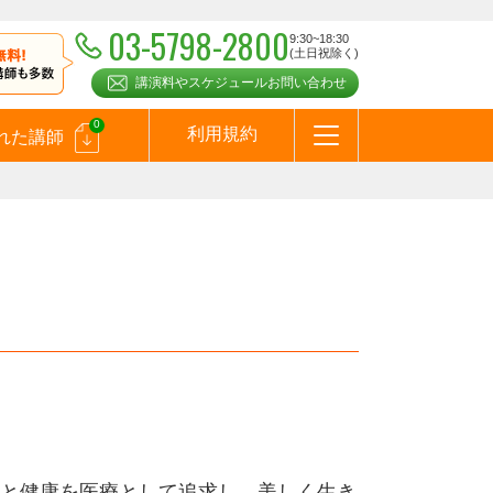
03-5798-2800
9:30~18:30
(土日祝除く)
講演料やスケジュールお問い合わせ
0
利用規約
れた講師
はじめての方へ
お問合わせ
テーマ一覧
よくある質問
お客様の声
お知らせ
講師登録のお申込みついて
メールマガジン
メルマガバックナンバー
スピーカーズブログ
と健康を医療として追求し、美しく生き