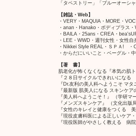
「タペストリー」「ブルーオーシャ
【雑誌・Web】
・VERY・MAQUIA・MORE・VOC
・anan・Hanako・ボディプラス・Wi
・BAILA・25ans・CREA・be
・LEE・WWD・週刊女性・女性自
・Nikkei Style REAL・ＳＰ
・からだにいいこと・ベーグル・中国版
【著 書】
肌老化が怖くなくなる『本気の肌トレ
『２８日サイクルできれいになる 美
『Dr.友利の美人科へようこそ マタ
『最新版 肌美人になる スキンケアの
『美人科へようこそ！』 （学研マー
『メンズスキンケア』 （文化出版局2
『女性のキレイと健康をつくる 美肌
『現役皮膚科医による正しいケア・対策
『現役医師がやさしく教える 病院の