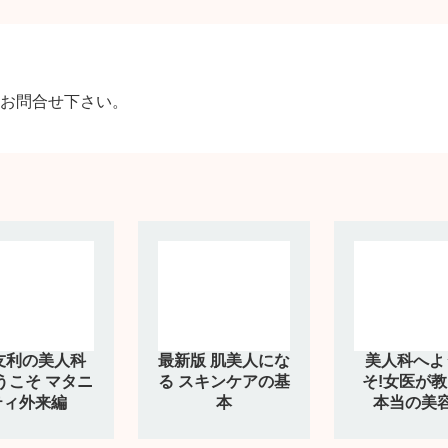
お問合せ下さい。
.友利の美人科
最新版 肌美人にな
美人科へよ
うこそ マタニ
る スキンケアの基
そ!女医が
ティ外来編
本
本当の美