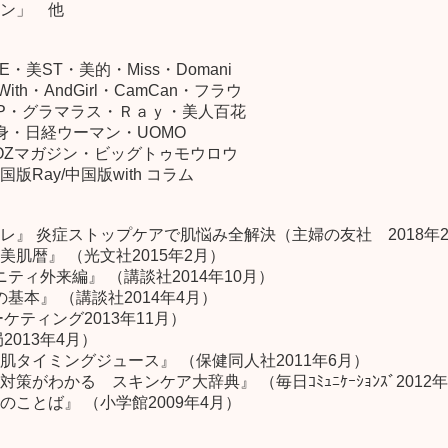
ン」 他
E・美ST・美的・Miss・Domani
th・AndGirl・CamCan・フラウ
a’sUP・グラマラス・Ｒａｙ・美人百花
身・日経ウーマン・UOMO
Ａ! ・OZマガジン・ビッグトゥモウロウ
Ray/中国版with コラム
』 炎症ストップケアで肌悩み全解決（主婦の友社 2018年
肌暦』 （光文社2015年2月）
ニティ外来編』 （講談社2014年10月）
基本』 （講談社2014年4月）
ケティング2013年11月）
013年4月）
タイミングジュース』 （保健同人社2011年6月）
がわかる スキンケア大辞典』 （毎日ｺﾐｭﾆｹｰｼｮﾝｽﾞ2012
ことば』 （小学館2009年4月）