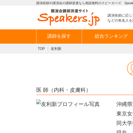
講演依頼や講演会の講師派遣なら相談無料のスピーカーズ Speaker
講演依頼に応じ
などの有名人を
講師を探す
総合ランキング
TOP
友利新
医 師（内科・皮膚科）
沖縄県
東京女
同大学
現在、