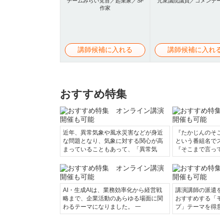
チームみらい党首／起業家／SF
元衆議院議員／コメンテ
作家
講師候補に入れる
講師候補に入れ
おすすめ特集
近年、異常気象や風水災害などが身近
『たかじんのそ
な問題となり、気象に対する関心が高
という番組名で
まっていることもあって、「異常気
『そこまで言っ
AI・生成AIは、業務効率化から経営戦
講演講師の派遣
略まで、企業活動のあらゆる場面に関
おすすめする「
わるテーマになりました。 一
プ」テーマを得