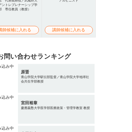
窓 代表取締役／武蔵野大
アルピニスト
アントレプレナーシップ学
部 専任教員（教授）
講師候補に入れる
講師候補に入れる
お問い合わせランキング
原晋
青山学院大学駅伝部監督／青山学院大学地球社
会共生学部教授
宮田裕章
慶應義塾大学医学部医療政策・管理学教室 教授