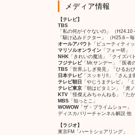
メディア情報
【テレビ】
TBS
「私の何がイケないの」 （H24.10～毎
「駆け込みドクター」 （H25.6～毎週日
オールアバウト
「ビューティティッ
マリソルオンライン
「フォー研」
NHK
「きれいの魔法」「クイズバト
フジテレビ
「Mr.サンデー」「医
TBS
「世界ふしぎ発見」「ひるおび
日本テレビ
「スッキリ!!」「さん
テレビ朝日
「やじうまテレビ」「ミ
テレビ東京
「朝はビタミン」「虎ノ
KTV
「怪傑えみちゃんねる」「た
MBS
「知っとこ」
WOWOW
「ザ・プライムショー」
ディスカバリーチャンネル解説 他
【ラジオ】
東京FM「ハートシェアリング」