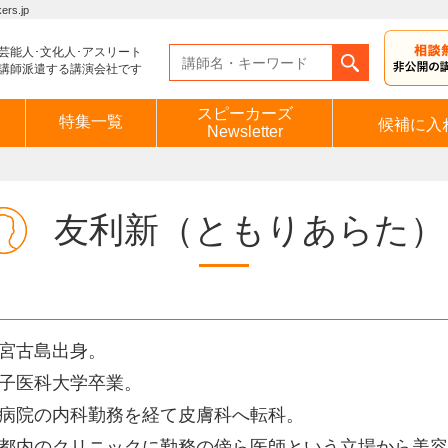
s.jp
芸能人･文化人･アスリート
講師派遣する講演会社です
スピーカーズ
特集一覧
候補に入
Newsletter
友利新
（ともりあらた）
宮古島出身。
子医科大学卒業。
病院の内科勤務を経て皮膚科へ転科。
都内のクリニックに勤務の傍ら医師という立場から美容