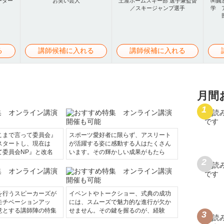
ーター
お笑い芸人
土屋ホームスキー部 選手兼監督
㈱圓
／スキージャンプ選手
学 
る
講師候補に入れる
講師候補に入れる
月間
こまで言って委員会』
スポーツ愛好者に限らず、アスリート
スタートし、現在は
が活躍する姿に感動する人はたくさん
て委員会NP』と改名
います。その輝かしい成果がもたら
を行うスピーカーズが
イベントやトークショー、式典の成功
モチベーションアッ
には、スムーズで魅力的な進行が欠か
意とする講師陣の特集
せません。その鍵を握るのが、経験