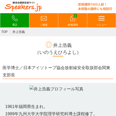
0
電話
ご相談
候補講師
メニュー
TOP
井上浩義
井上浩義
（いのうえひろよし）
医学博士／日本アイソトープ協会放射線安全取扱部会関東
支部長
1961年福岡県生まれ。
1989年九州大学大学院理学研究科博士課程修了。