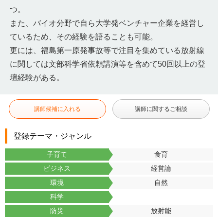
つ。
また、バイオ分野で自ら大学発ベンチャー企業を経営し
ているため、その経験を語ることも可能。
更には、福島第一原発事故等で注目を集めている放射線
に関しては文部科学省依頼講演等を含めて50回以上の登
壇経験がある。
講師候補に入れる
講師に関するご相談
登録テーマ・ジャンル
子育て
食育
ビジネス
経営論
環境
自然
科学
防災
放射能