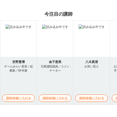
今注目の講師
安野貴博
金子恵美
八木真澄
チームみらい党首／起
元衆議院議員／コメン
お笑い芸人
土
業家／SF作家
テーター
手
講師候補に入れる
講師候補に入れる
講師候補に入れる