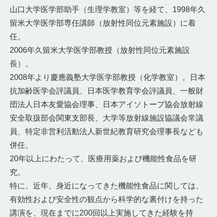
山口大学医学部助手（生理学教室）等を経て、1998年久
留米大学医学部専任講師（放射性同位元素施設）に着
任。
2006年久留米大学医学部教授（放射性同位元素施設
長）。
2008年より慶應義塾大学医学部教授（化学教室）。日本
抗加齢医学会評議員、日本医学教育学会評議員、一般財
団法人日本友愛協会理事、日本アイソトープ協会放射線
安全取扱部会関東支部長、大学等放射線施設協議会常議
員、特定非営利活動法人新世紀教育研究会理事長なども
併任。
20年以上にわたって、医療用薬および機能性食品を研
究。
特に、近年、身近になってきた機能性食品に関しては、
有効性および安全性の観点から科学的な裏付けを持った
講演を、現在までに200回以上実施してきた経験を持