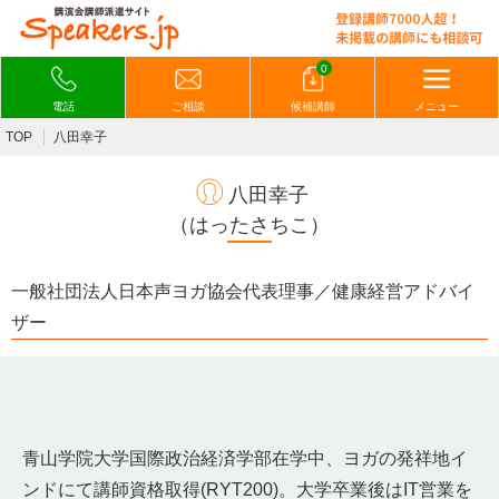
0
電話
ご相談
候補講師
メニュー
TOP
八田幸子
八田幸子
（はったさちこ）
一般社団法人日本声ヨガ協会代表理事／健康経営アドバイ
ザー
青山学院大学国際政治経済学部在学中、ヨガの発祥地イ
ンドにて講師資格取得(RYT200)。大学卒業後はIT営業を