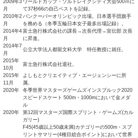
2009年3
ワールドカップ・ソルトレイクシティ大会500ｍに
月
て37秒66の自己ベストを記録。
2010年2
バンクーバーオリンピック出場。日本選手団旗手
月
を務める（冬季五輪日本女子最多出場記録）。
2014年4
富士急行株式会社の課長→次長代理→宣伝部 次長
月
に昇進。
2014年7
公立大学法人都留文科大学 特任教授に就任。
月
2015年
富士急行株式会社退社。
10月
2015年
よしもとクリエイティブ・エージェンシーに所
11月
属。
2020年
冬季世界マスターズゲームズインスブルック2020
スピードスケート 500m・1000mにおいて金メダ
ル
2020年
第12回マスターズ国際スプリント・ゲームズ(カル
ガリー)
F45(45歳以上50歳未満)カテゴリーの500m・スプ
リントサマリー(4種目総合ポイント)において世界