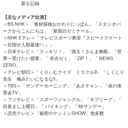
新を記録
【主
なメディア出演】
＜BS NHK＞「食材探検おかわりにっぽん」「スタジオパ
ークからこんにちは」「新面白ゼミナール」
＜NHK Eテレ＞「テレビスポーツ教室『スピードスケート
～目指せ人類最速!～』」
＜日本テレビ＞「スッキリ！」「踊る！さんま御殿」「世
界一受けたい授業」「 有吉ゼミ」「ZIP！」「 NEWS
ZERO」
＜テレビ朝日＞「くりぃむクイズ ミラクル9」「しくじり
先生 俺みたいになるな!!」
＜TBS＞「サンデーモーニング」「あさチャン」「炎の体
育会TV」
＜フジテレビ＞「スポーツジャングル」「ネプリーグ」「
目覚まし土曜日」「 バイキング」「 Mrサンデー」
＜読売テレビ＞「秘密のケンミンSHOW」他多数