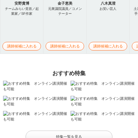
安野貴博
金子恵美
八木真澄
チームみらい党首／起
元衆議院議員／コメン
お笑い芸人
土
業家／SF作家
テーター
手
講師候補に入れる
講師候補に入れる
講師候補に入れる
おすすめ特集
特集一覧を見る