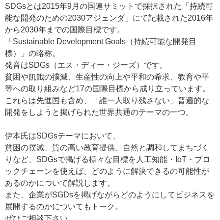
SDGsとは2015年9月の国連サミットで採択された「持続可
能な開発のための2030アジェンダ」にて記載された2016年
から2030年までの国際目標です。
「Sustainable Development Goals（持続可能な開発目
標）」の略称。
発音はSDGs（エス・ディー・ジーズ）です。
貧困や飢餓の撲滅、生産性の向上や平和の希求、教育や平
等への取り組みなど17の国際目標から成り立っています。
これらは先進国も含め、「誰一人取り残さない」普遍的な
開発をしようと掲げられた世界共通のテーマの一つ。
伊本氏はSDGsテーマにおいて、
貧困の撲滅、質の高い教育提供、自然と調和してまちづく
りなど、SDGsで掲げる様々な目標を人工知能・IoT・ブロ
ックチェーンを使えば、どのように解決できるの可能性が
あるのかについて解説します。
また、企業がSGDsを掲げながらどのようにしてビジネスを
展開するのかについてもトーク。
ぜひご相談下さい。