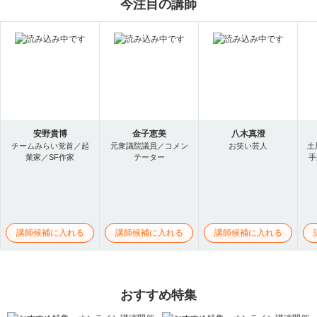
今注目の講師
安野貴博
金子恵美
八木真澄
チームみらい党首／起
元衆議院議員／コメン
お笑い芸人
土
業家／SF作家
テーター
手
講師候補に入れる
講師候補に入れる
講師候補に入れる
おすすめ特集