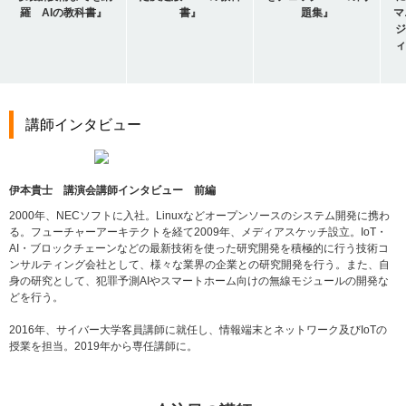
羅 AIの教科書』
書』
題集』
マ
ジ
ィ
講師インタビュー
伊本貴士 講演会講師インタビュー 前編
2000年、NECソフトに入社。Linuxなどオープンソースのシステム開発に携わ
る。フューチャーアーキテクトを経て2009年、メディアスケッチ設立。IoT・
AI・ブロックチェーンなどの最新技術を使った研究開発を積極的に行う技術コ
ンサルティング会社として、様々な業界の企業との研究開発を行う。また、自
身の研究として、犯罪予測AIやスマートホーム向けの無線モジュールの開発な
どを行う。
2016年、サイバー大学客員講師に就任し、情報端末とネットワーク及びIoTの
授業を担当。2019年から専任講師に。