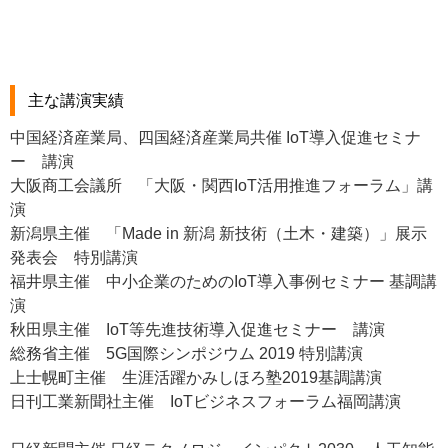
主な講演実績
中国経済産業局、四国経済産業局共催 IoT導入促進セミナ
ー 講演
大阪商工会議所 「大阪・関西IoT活用推進フォーラム」講
演
新潟県主催 「Made in 新潟 新技術（土木・建築）」展示
発表会 特別講演
福井県主催 中小企業のためのIoT導入事例セミナー 基調講
演
秋田県主催 IoT等先進技術導入促進セミナー 講演
総務省主催 5G国際シンポジウム 2019 特別講演
上士幌町主催 生涯活躍かみしほろ塾2019基調講演
日刊工業新聞社主催 IoTビジネスフォーラム福岡講演