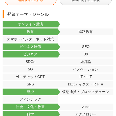
講師候補に入れる
講師に関するご相談
登録テーマ・ジャンル
オンライン講演
教育
進路教育
スマホ・インターネット対策
ビジネス研修
SEO
ビジネス
DX
SDGs
経営論
5G
イノベーション
AI・チャットGPT
IT・IoT
SNS
ロボティクス・ＲＰＡ
経済
仮想通貨・ブロックチェーン
フィンテック
社会・文化・教養
vuca
科学
テクノロジー