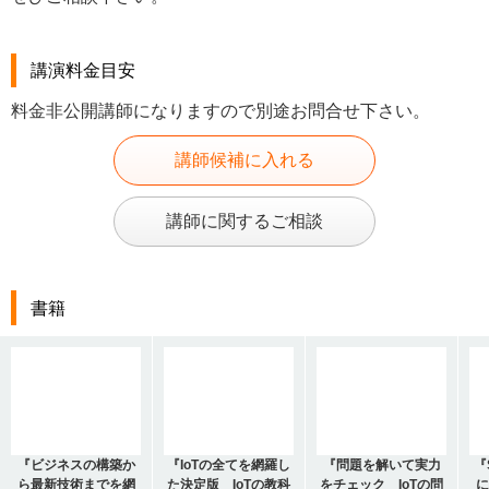
講演料金目安
料金非公開講師になりますので別途お問合せ下さい。
講師候補に入れる
講師に関するご相談
書籍
『ビジネスの構築か
『IoTの全てを網羅し
『問題を解いて実力
『
ら最新技術までを網
た決定版 IoTの教科
をチェック IoTの問
に