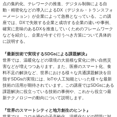
点の集約化、テレワークの推進、デジタル制御による自
動・精密化などの導入によるDX（デジタル・トランスフォ
ーメーション）が企業によって急務となっている。この講
座では、DXで失敗する企業と成功する企業の違いや事例、
確実に意味のあるDXを推進していくためのフレームワーク
などを紹介し、企業が今すぐ行うべき方策について具体的
に説明する。
『最新技術で実現するSDGsによる課題解決』
世界では、温暖化などの環境の大規模な変化に伴い自然災
害などが増えつつあります。また、医療のスマート化、食
料不足の解決など、世界における様々な共通課題解決を目
指すSDGsの実現には、IoTや人工知能といった様々な最新
技術の活用が期待されています。この講座ではSDGsにある
課題解決に役立っている技術の事例や、これから役立つ最
新テクノロジーの動向について説明します。
『世界のスマートシティと地方創生のヒント』
世界では、コロナ禍や少子高齢化、温暖化などの問題に対