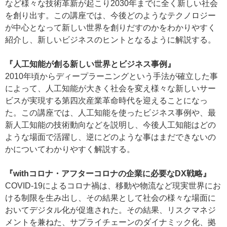
など様々な技術革新が起こり2030年までに全く新しい社会
を創り出す。この講座では、今後どのようなテクノロジー
が中心となって新しい世界を創りだすのかをわかりやすく
紹介し、新しいビジネスのヒントとなるように解説する。
『人工知能が創る新しい世界とビジネス事例』
2010年頃からディープラーニングという手法が確立した事
によって、人工知能が大きく社会を変え様々な新しいサー
ビスが実現する第四次産業革命時代を迎えることになっ
た。この講座では、人工知能を使ったビジネス事例や、最
新人工知能の技術動向などを説明し、今後人工知能はどの
ような場面で活躍し、逆にどのような事はまだできないの
かについてわかりやすく解説する。
『withコロナ・アフターコロナの企業に必要なDX戦略』
COVID-19によるコロナ禍は、移動や物流など現実世界にお
ける制限を生み出し、その結果として社会の様々な場面に
おいてデジタル化が促進された。その結果、リスクマネジ
メントを兼ねた、サプライチェーンのダイナミック化、拠