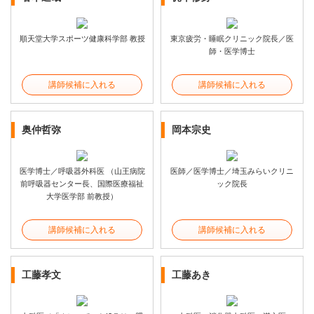
順天堂大学スポーツ健康科学部 教授
東京疲労・睡眠クリニック院長／医
師・医学博士
講師候補に入れる
講師候補に入れる
奥仲哲弥
岡本宗史
医学博士／呼吸器外科医 （山王病院
医師／医学博士／埼玉みらいクリニ
前呼吸器センター長、国際医療福祉
ック院長
大学医学部 前教授）
講師候補に入れる
講師候補に入れる
工藤孝文
工藤あき