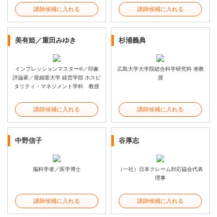
講師候補に入れる
講師候補に入れる
美有姫／重田みゆき
杉浦義典
インプレッションマスター®／印象
広島大学大学院総合科学研究科 准教
評論家／亜細亜大学 経営学部 ホスピ
授
タリティ・マネジメント学科 教授
講師候補に入れる
講師候補に入れる
中野信子
谷厚志
脳科学者／医学博士
（一社）日本クレーム対応協会代表
理事
講師候補に入れる
講師候補に入れる