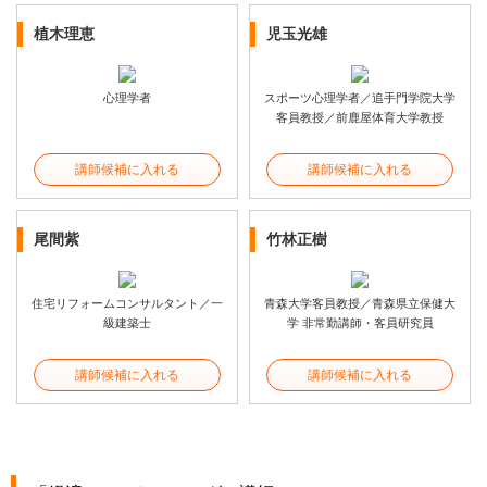
植木理恵
児玉光雄
心理学者
スポーツ心理学者／追手門学院大学
客員教授／前鹿屋体育大学教授
講師候補に入れる
講師候補に入れる
尾間紫
竹林正樹
住宅リフォームコンサルタント／一
青森大学客員教授／青森県立保健大
級建築士
学 非常勤講師・客員研究員
講師候補に入れる
講師候補に入れる