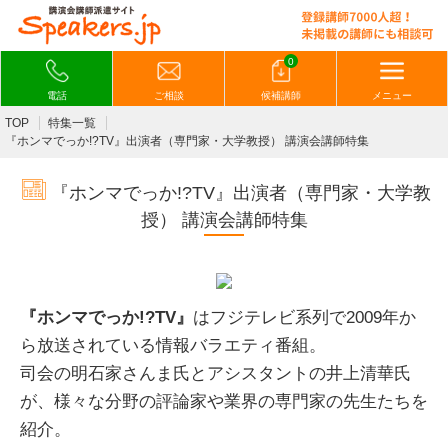
0
電話
ご相談
候補講師
メニュー
TOP
特集一覧
『ホンマでっか!?TV』出演者（専門家・大学教授） 講演会講師特集
『ホンマでっか!?TV』出演者（専門家・大学教
授） 講演会講師特集
『
ホンマでっか
!?TV』
はフジテレビ系列で2009年か
ら放送されている情報バラエティ番組。
司会の明石家さんま氏とアシスタントの井上清華氏
が、様々な分野の評論家や業界の専門家の先生たちを
紹介。