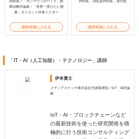
内科医／「ホンマでっか!?ＴＶ」肥
内科医、消化器内科医、漢方医
満治療評論家／「世界一受けたい授
業」ダイエット外来ドクター
講師候補に入れる
講師候補に入れる
「IT・AI（人工知能）・テクノロジー」講師
伊本貴士
メディアスケッチ株式会社代表取締役／IoT・AI評論
家
IoT・AI・ブロックチェーンなど
の最新技術を使った研究開発を積
極的に行う技術コンサルティング