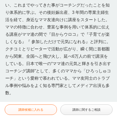
い、これまでやってきた事がコーチングだったことを知
り体系的に学ぶ。その後妊娠出産、3 年間の専業主婦生
活を経て、身近なママ友達向けに講座をスタートした。
ママの特徴に合わせ、豊富な事例を用いて体系的に伝え
る講座がママ達の間で『目からウロコ』で『子育てが楽
しくなる』『 参加しただけで元気になれる』と評判に。
クチコミとリピーターで活動が広がり、瞬く間に首都圏
から関東、全国へと飛び火し、延べ6万人の前で講演を
している。日本で唯一の“ママ達の元気と輝きを引き出す
コーチング講師”として、多くのママから「ひろっしゅコ
ーチ」という愛称で慕われている。ママ友同士のトラブ
ル事例や悩みをよく知る専門家としてメディア出演も多
数。
講師候補に入れる
講師に関するご相談