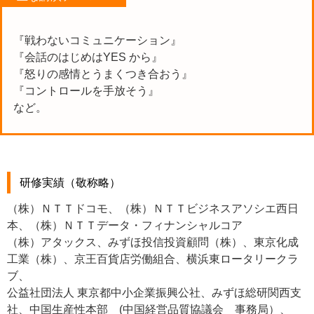
『戦わないコミュニケーション』
『会話のはじめはYES から』
『怒りの感情とうまくつき合おう』
『コントロールを手放そう』
など。
研修実績（敬称略）
（株）ＮＴＴドコモ、（株）ＮＴＴビジネスアソシエ西日
本、（株）ＮＴＴデータ・フィナンシャルコア
（株）アタックス、みずほ投信投資顧問（株）、東京化成
工業（株）、京王百貨店労働組合、横浜東ロータリークラ
ブ、
公益社団法人 東京都中小企業振興公社、みずほ総研関西支
社、中国生産性本部 (中国経営品質協議会 事務局）、