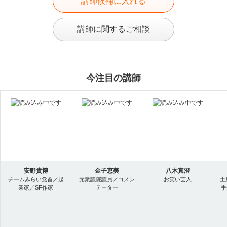
講師候補に入れる
講師に関するご相談
今注目の講師
安野貴博
金子恵美
八木真澄
チームみらい党首／起
元衆議院議員／コメン
お笑い芸人
土
業家／SF作家
テーター
手