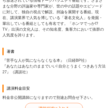
ら放送されている情報トークバラエティ番組です。さまざ
まな分野の評論家や専門家が、世の中の話題やエピソード
に対して、独自の視点で解説、持論を展開する番組。現
在、講演業界で人気を博している「著名文化人」を発掘・
輩出している番組としても有名です。「ホンマでっか!?
TV」出演の文化人は、その知名度、集客力において抜群の
人気度を誇ります。
著書
『苦手な人が気にならなくなる本』（日経BP社）
『あなたはあなたのままでいい! 自分とうまく つきあう方法
27』（講談社）
講演料金目安
料金非公開講師になりますので別途お問合せ下さい。