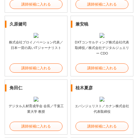
講師候補に入れる
講師候補に入れる
久原健司
兼安暁
株式会社プロイノベーション代表／
DXTコンサルティング株式会社代表
日本一背の高いITジャーナリスト
取締役／株式会社デジタルジュエリ
ー CDO
講師候補に入れる
講師候補に入れる
角田仁
桂木夏彦
デジタル人材育成学会 会長／千葉工
エバンジェリスト／カナン株式会社
業大学 教授
代表取締役
講師候補に入れる
講師候補に入れる