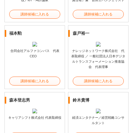
役／IoT・AI評論家
責任者）兼 首席エバンジェリスト
講師候補に入れる
講師候補に入れる
福本勲
森戸裕一
合同会社アルファコンパス 代表
ナレッジネットワーク株式会社 代
CEO
表取締役 ／ 一般社団法人日本デジタ
ルトランスフォーメーション推進協
会 代表理事
講師候補に入れる
講師候補に入れる
森本登志男
鈴木貴博
キャリアシフト株式会社 代表取締役
経済エンタテナー／経営戦略コンサ
ルタント