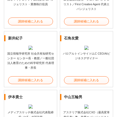
ジェリスト・業務執行役員
リスト／First Creative Agent 代表エ
バンジェリスト
講師候補に入れる
講師候補に入れる
新井紀子
石角友愛
国立情報学研究所 社会共有知研究セ
パロアルトインサイトLLC CEO/AIビ
ンター センター長・教授／一般社団
ジネスデザイナー
法人教育のための科学研究所 代表理
事・所長
講師候補に入れる
講師候補に入れる
伊本貴士
中山五輪男
メディアスケッチ株式会社代表取締
アステリア株式会社CXO（最高変革