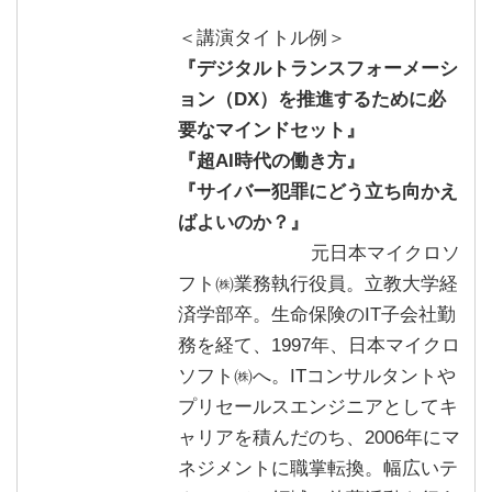
＜講演タイトル例＞
『
デジタルトランスフォーメーシ
ョン（DX）を推進するために必
要なマインドセット
』
『
超AI時代の働き方
』
『
サイバー犯罪にどう立ち向かえ
ばよいのか？
』
元日本マイクロソ
フト㈱業務執行役員。立教大学経
済学部卒。生命保険のIT子会社勤
務を経て、1997年、日本マイクロ
ソフト㈱へ。ITコンサルタントや
プリセールスエンジニアとしてキ
ャリアを積んだのち、2006年にマ
ネジメントに職掌転換。幅広いテ