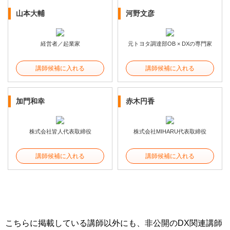
山本大輔
河野文彦
経営者／起業家
元トヨタ調達部OB × DXの専門家
講師候補に入れる
講師候補に入れる
加門和幸
赤木円香
株式会社皆人代表取締役
株式会社MIHARU代表取締役
講師候補に入れる
講師候補に入れる
こちらに掲載している講師以外にも、非公開のDX関連講師