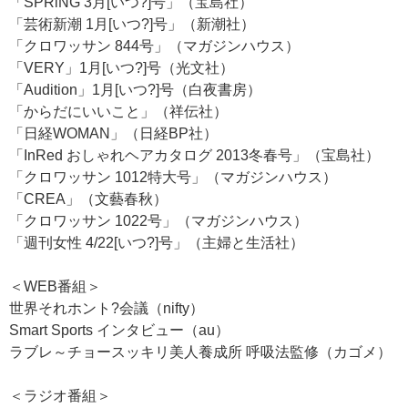
「SPRiNG 3月[いつ?]号」（宝島社）
「芸術新潮 1月[いつ?]号」（新潮社）
「クロワッサン 844号」（マガジンハウス）
「VERY」1月[いつ?]号（光文社）
「Audition」1月[いつ?]号（白夜書房）
「からだにいいこと」（祥伝社）
「日経WOMAN」（日経BP社）
「InRed おしゃれヘアカタログ 2013冬春号」（宝島社）
「クロワッサン 1012特大号」（マガジンハウス）
「CREA」（文藝春秋）
「クロワッサン 1022号」（マガジンハウス）
「週刊女性 4/22[いつ?]号」（主婦と生活社）
＜WEB番組＞
世界それホント?会議（nifty）
Smart Sports インタビュー（au）
ラブレ～チョースッキリ美人養成所 呼吸法監修（カゴメ）
＜ラジオ番組＞