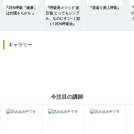
『ZEN呼吸「健康」
『呼吸美メソッド 改
『若返り美人呼吸』
『
は白隠さんから 』
訂版 とってもシンプ
り
ル、なのにすご~く効
く! ZEN呼吸法』
ギャラリー
今注目の講師