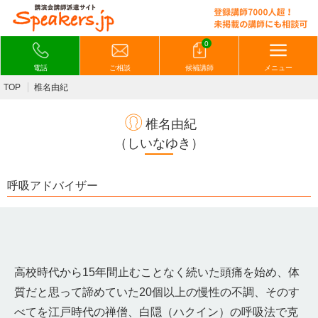
0
電話
ご相談
候補講師
メニュー
TOP
椎名由紀
椎名由紀
（しいなゆき）
呼吸アドバイザー
高校時代から15年間止むことなく続いた頭痛を始め、体
質だと思って諦めていた20個以上の慢性の不調、そのす
べてを江戸時代の禅僧、白隠（ハクイン）の呼吸法で克