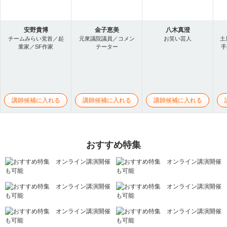
安野貴博
金子恵美
八木真澄
チームみらい党首／起
元衆議院議員／コメン
お笑い芸人
土
業家／SF作家
テーター
手
講師候補に入れる
講師候補に入れる
講師候補に入れる
おすすめ特集