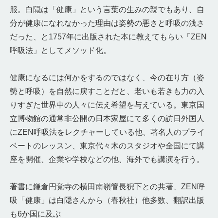
服。白隠は「健康」という言葉の生みの親でもあり、自
分が健康になれなかった理由は姿勢の悪さと呼吸の浅さ
だった、と1757年に出版された本に教えてもらい「ZEN
呼吸法」としてメソッド化。
健康になるには何かをするのではなく、今の在り方（姿
勢と呼吸）を自然に戻すことだと、老いも若きも力の入
りすぎた世界中の人々に伝え希望を与えている。東京国
立博物館の通常非公開の日本家屋にて多くの訪日外国人
にZEN呼吸法をレクチャーしている他、著名人のプライ
ベートのレッスン、東京代々木のスタジオや全国にて講
座を開催、企業や学校などの他、海外でも講演を行う。
著書に鎌倉円覚寺の横田南嶺管長猊下との共著、ZEN呼
吸「健康」は白隠さんから（春秋社）他多数、翻訳出版
も6か国に及ぶ