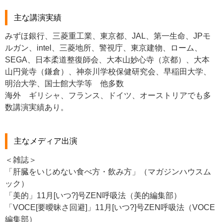
主な講演実績
みずほ銀行、三菱重工業、東京都、JAL、第一生命、JPモ
ルガン、intel、三菱地所、警視庁、東京建物、ローム、
SEGA、日本柔道整復師会、大本山妙心寺（京都）、大本
山円覚寺（鎌倉）、神奈川学校保健研究会、早稲田大学、
明治大学、国士館大学等 他多数
海外 ギリシャ、フランス、ドイツ、オーストリアでも多
数講演実績あり。
主なメディア出演
＜雑誌＞
「肝臓をいじめない食べ方・飲み方」（マガジンハウスム
ック）
「美的」11月[いつ?]号ZEN呼吸法（美的編集部）
「VOCE[要曖昧さ回避]」11月[いつ?]号ZEN呼吸法（VOCE
編集部）