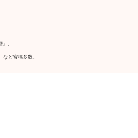
層』、
社）など寄稿多数。