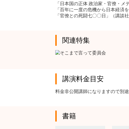
「日本国の正体 政治家・官僚・メデ
「百年に一度の危機から日本経済を救
「官僚との死闘七〇〇日」（講談社）
関連特集
講演料金目安
料金非公開講師になりますので別途
書籍