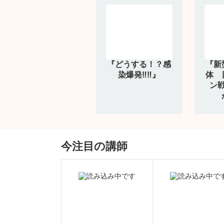
『どうする！？感
『新
染爆発‼‼』
体 
ン
今注目の講師