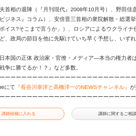
夫首相の退陣（『月刊現代』2008年10月号）、野田佳彦
ビジネス』コラム）、安倍晋三首相の衆院解散・総選挙（
ボイス?そこまで言うか」）、ロシアによるウクライナ侵
ど、政局の節目を他に先駆けていち早く予想し、いずれ
日本国の正体 政治家・官僚・メディア—本当の権力者
戦争に勝てるか！？』など多数。
ーーーーーーーーーーーーーーーーーーーーーーーーー
ubeにて
『長谷川幸洋と高橋洋一のNEWSチャンネル』
が
ーーーーーーーーーーーーーーーーーーーーーーーーー
講師候補に入れる
講師に関するご相