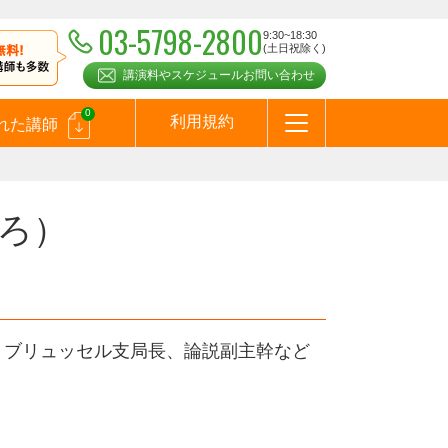
03-5798-2800
9:30~18:30
(土日祝除く)
講演料やスケジュールお問い合わせ
0
利用規約
れた講師
はじめての方へ
お問合わせ
テーマ一覧
よくある質問
お客様の声
お知らせ
講師登録のお申込みついて
メールマガジン
メルマガバックナンバー
スピーカーズブログ
ろ）
、ブリュッセル支局長、論説副主幹など