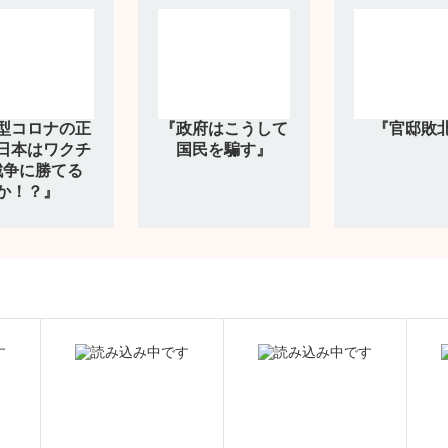
型コロナの正
『政府はこうして
『官邸敗
日本はワクチ
国民を騙す』
戦争に勝てる
か！？』