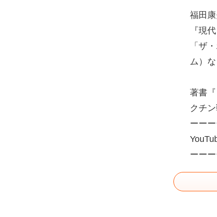
福田康
『現代
「ザ・
ム）な
著書『
クチン
ーーー
YouT
ーーー