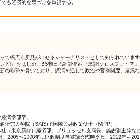
話でも経済的な裏づけを重視する。
って幅広く所見が出せるジャーナリストとして知られています
レビ!』をはじめ、BS朝日系討論番組『激論!クロスファイア
新の姿勢を貫いており、講演を通して政治や官僚制度、景気な
学経済学部卒。
研究大学院（SAIS)で国際公共政策修士（MIPP）。
本社（東京新聞）経済部、ブリュッセル支局長、論説副主幹などを
委員、2005〜2008年に財政制度等審議会臨時委員、2012年～