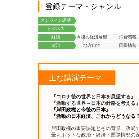
登録テーマ・ジャンル
オンライン講演
ビジネス
経済
今後の経済展望
消費増税
政治
地方自治
国際情勢
主な講演テーマ
『コロナ後の世界と日本を展望する』
『激動する世界～日本の針路を考える
『岸田政権と今後の日本』
『激動の日本経済、これからどうなる
岸田政権の重要課題とその背景、政局
最もホットな政治・経済・国際情勢の