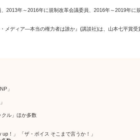
、2013年～2016年に規制改革会議委員、2016年～2019
・メディア―本当の権力者は誰か』(講談社)は、山本七平賞受
NP」
」
ックル」ほか多数
y up！」 「ザ・ボイス そこまで言うか！」