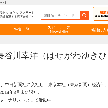
s.jp
芸能人･文化人･アスリート
講師派遣する講演会社です
スピーカーズ
特集一覧
候補に入
Newsletter
長谷川幸洋
（はせがわゆきひ
7年、中日新聞社に入社し、東京本社（東京新聞）経済部
2018年3月末に退社。
ャーナリストとして活動中。