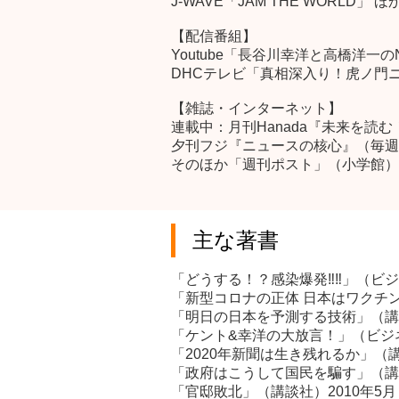
J-WAVE「JAM THE WORLD」 
【配信番組】
Youtube「長谷川幸洋と高橋洋一
DHCテレビ「真相深入り！虎ノ門
【雑誌・インターネット】
連載中：月刊Hanada『未来を
夕刊フジ『ニュースの核心』（毎週
そのほか「週刊ポスト」（小学館）「
主な著書
「どうする！？感染爆発‼‼」（ビジネ
「新型コロナの正体 日本はワクチン
「明日の日本を予測する技術」（講談
「ケント&幸洋の大放言！」（ビジネ
「2020年新聞は生き残れるか」（講
「政府はこうして国民を騙す」（講談
「官邸敗北」（講談社）2010年5月