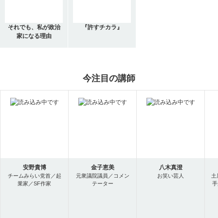
それでも、私が政治
『許すチカラ』
家になる理由
今注目の講師
安野貴博
金子恵美
八木真澄
チームみらい党首／起
元衆議院議員／コメン
お笑い芸人
土
業家／SF作家
テーター
手