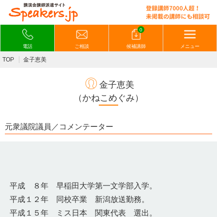
0
電話
ご相談
候補講師
メニュー
TOP
金子恵美
金子恵美
（かねこめぐみ）
元衆議院議員／コメンテーター
平成 ８年 早稲田大学第一文学部入学。
平成１２年 同校卒業 新潟放送勤務。
平成１５年 ミス日本 関東代表 選出。