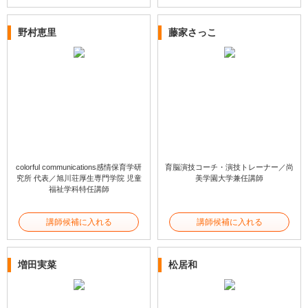
野村恵里
藤家さっこ
colorful communications感情保育学研
育脳演技コーチ・演技トレーナー／尚
究所 代表／旭川荘厚生専門学院 児童
美学園大学兼任講師
福祉学科特任講師
講師候補に入れる
講師候補に入れる
増田実菜
松居和