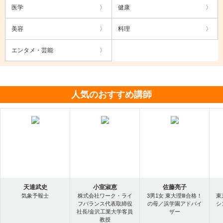
医学
健康
美容
料理
エンタメ・芸能
人気のおすすめ講師
天達武史
小室淑恵
佐藤亮子
気象予報士
株式会社ワーク・ライ
3男1女 東大理Ⅲ合格！
東
フバランス代表取締役
の母／浜学園アドバイ
シ
社長/金沢工業大学客員
ザー
教授