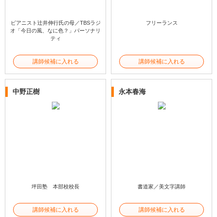
ピアニスト辻井伸行氏の母／TBSラジ
フリーランス
オ「今日の風、なに色？」パーソナリ
ティ
講師候補に入れる
講師候補に入れる
中野正樹
永本春海
坪田塾 本部校校長
書道家／美文字講師
講師候補に入れる
講師候補に入れる