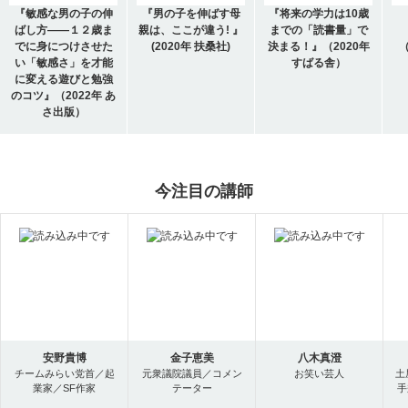
『敏感な男の子の伸
『男の子を伸ばす母
『将来の学力は10歳
ばし方――１２歳ま
親は、ここが違う! 』
までの「読書量」で
でに身につけさせた
(2020年 扶桑社)
決まる！』（2020年
（
い「敏感さ」を才能
すばる舎）
に変える遊びと勉強
のコツ』（2022年 あ
さ出版）
今注目の講師
安野貴博
金子恵美
八木真澄
チームみらい党首／起
元衆議院議員／コメン
お笑い芸人
土
業家／SF作家
テーター
手