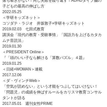
落ち着きがない！同じ失敗を繰り返す！ADHDタイプ脳の
子どもの最高の伸ばし方
2022.05.25
＜学研キッズネット＞
コソダテ・ラジオ 井坂敦子×学研キッズネット
2019.02.03 七田式教育
講演会「現代の教育・受験事情」「国語力を上げるカタカ
ムナ音読法」
2019.01.30
＜PRESIDENT Online＞
『「頭のいい子なら解ける「算数パズル」４題』
2019.01.25
＜日経×WOMAN＞連載
2017.12.06
＜ダ・ヴィンチWeb＞
「空気が読めない」という才能をつぶしてはいけない！
「問題児」の成績を伸ばすルールをカリスマ教育コンサル
タントが語る
2017.05.01 週刊女性PRIME