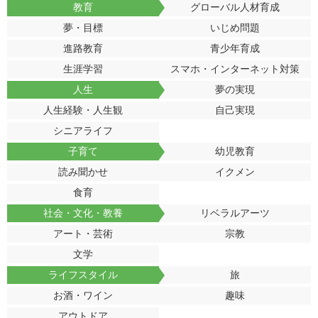
教育
グローバル人材育成
夢・目標
いじめ問題
進路教育
青少年育成
生涯学習
スマホ・インターネット対策
人生
夢の実現
人生経験・人生観
自己実現
シニアライフ
子育て
幼児教育
読み聞かせ
イクメン
食育
社会・文化・教養
リベラルアーツ
アート・芸術
宗教
文学
ライフスタイル
旅
お酒・ワイン
趣味
アウトドア