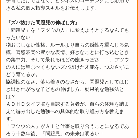
子育てだけではなく、ビジネスのコーチングにも応用で
きる私の個人指導スキルをお伝えします。
『ズバ抜けた問題児の伸ばし方』
「問題児」を「フツウの人」に変えようとするなんても
ったいない！
物おじしない性格、ルールより自らの感性を重んじる気
概、喜怒哀楽の豊かな表情、好きなことに打ち込むとき
の集中力、そして呆れるほどの飽きっぽさ――。フツウ
の人には望むべくもないズバ抜けた才能を、つぶさずに
どう育てるか。
協調性のなさ、落ち着きのなさから、問題児としてはじ
き出されがちな子どもの伸ばし方、効果的な勉強法と
は？
ＡＤＨＤタイプ脳を自認する著者が、自らの体験を踏ま
えて編み出した勉強への具体的な取り組み方を教えま
す。
「フツウの人」がＡＩと仕事を取り合うことになるであ
ろう十数年後、「問題児」の未来は明るい！