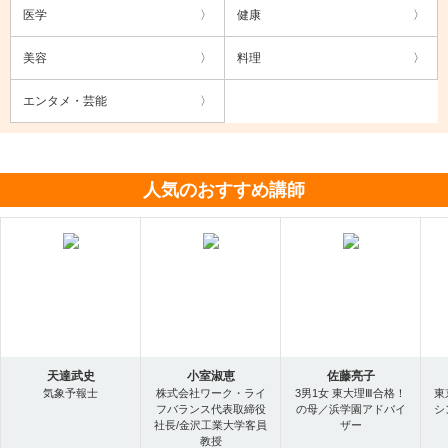
医学
健康
美容
料理
エンタメ・芸能
人気のおすすめ講師
天達武史
小室淑恵
佐藤亮子
気象予報士
株式会社ワーク・ライ
3男1女 東大理Ⅲ合格！
東
フバランス代表取締役
の母／浜学園アドバイ
シ
社長/金沢工業大学客員
ザー
教授