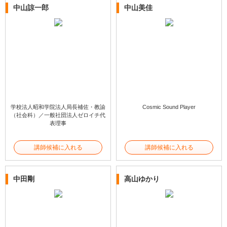
中山諒一郎
中山美佳
学校法人昭和学院法人局長補佐・教諭
Cosmic Sound Player
（社会科）／一般社団法人ゼロイチ代
表理事
講師候補に入れる
講師候補に入れる
中田剛
高山ゆかり