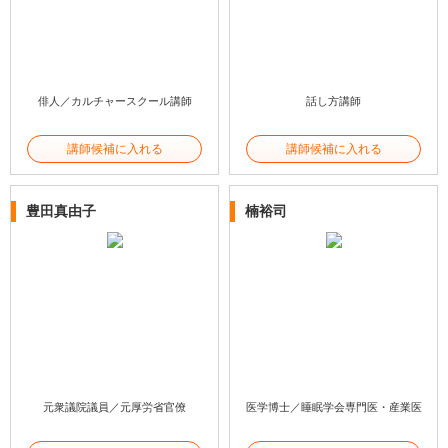
俳人／カルチャースクール講師
話し方講師
講師候補に入れる
講師候補に入れる
豊田真由子
楠裕司
元衆議院議員／元厚労省官僚
医学博士／睡眠学会専門医・産業医