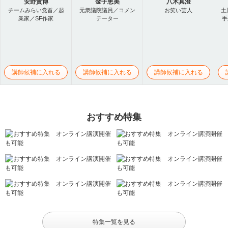
安野貴博
金子恵美
八木真澄
チームみらい党首／起
元衆議院議員／コメン
お笑い芸人
土
業家／SF作家
テーター
手
講師候補に入れる
講師候補に入れる
講師候補に入れる
おすすめ特集
特集一覧を見る