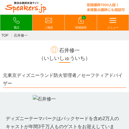
0
電話
ご相談
候補講師
メニュー
TOP
石井修一
石井修一
（いしいしゅういち）
元東京ディズニーランド防火管理者／セーフティアドバイ
ザー
ディズニーテーマパークはバックヤードを含め2万人の
キャストが年間3千万人ものゲストをお迎えしていま