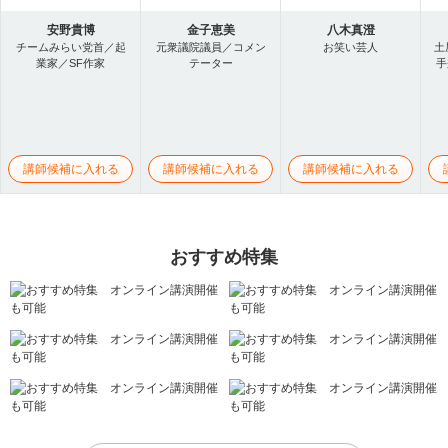
安野貴博
金子恵美
八木真澄
チームみらい党首／起
元衆議院議員／コメン
お笑い芸人
土
業家／SF作家
テーター
手
講師候補に入れる
講師候補に入れる
講師候補に入れる
おすすめ特集