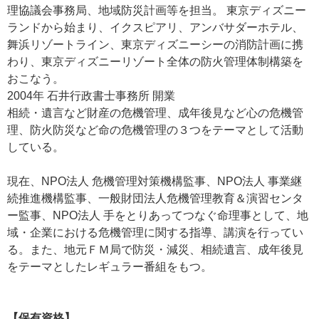
理協議会事務局、地域防災計画等を担当。 東京ディズニー
ランドから始まり、イクスピアリ、アンバサダーホテル、
舞浜リゾートライン、東京ディズニーシーの消防計画に携
わり、東京ディズニーリゾート全体の防火管理体制構築を
おこなう。
2004年 石井行政書士事務所 開業
相続・遺言など財産の危機管理、成年後見など心の危機管
理、防火防災など命の危機管理の３つをテーマとして活動
している。
現在、NPO法人 危機管理対策機構監事、NPO法人 事業継
続推進機構監事、一般財団法人危機管理教育＆演習センタ
ー監事、NPO法人 手をとりあってつなぐ命理事として、地
域・企業における危機管理に関する指導、講演を行ってい
る。また、地元ＦＭ局で防災・減災、相続遺言、成年後見
をテーマとしたレギュラー番組をもつ。
【保有資格】