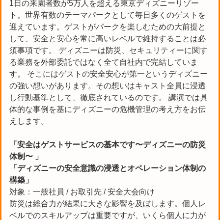
1日の来園者数が5万人を超える東京ディズニーリゾー
ト。世界有数のテーマパークとして毎日多くのゲストを
迎えています。ゲストがパークを楽しむための大前提と
して、安全と安心を常に高いレベルで維持することは必
須事項です。 ディズニーは防災、セキュリティーに関す
る業務を外部委託ではなく全て自社内で完結していま
す。 そこにはゲストの安全安心が第一というディズニー
の強い想いがあります。その想いはキャスト全員に浸透
し行動基準として、徹底されているのです。 講演では具
体的な事例を基にディズニーの危機管理の考え方をお伝
えします。
「安全はゲストサービスの基本です〜ディズニーの防災
体制〜 」
「ディズニーの安全意識の浸透とオペレーション体制の
構築」
対象：一般社員 / お取引先 / 安全大会向け
防災は総合力が結果に大きな影響を及ぼします。個人レ
ベルでのスキルアップは重要ですが、いくら個人に力が