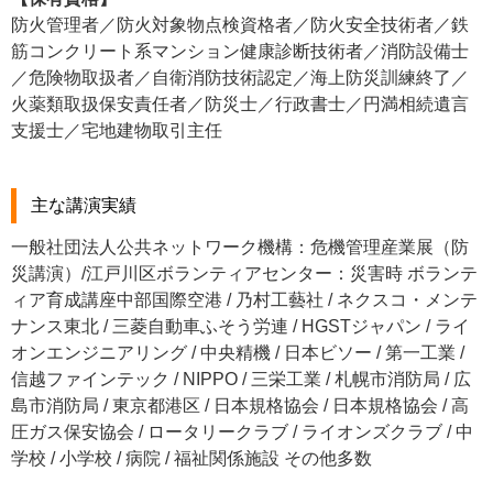
防火管理者／防火対象物点検資格者／防火安全技術者／鉄
筋コンクリート系マンション健康診断技術者／消防設備士
／危険物取扱者／自衛消防技術認定／海上防災訓練終了／
火薬類取扱保安責任者／防災士／行政書士／円満相続遺言
支援士／宅地建物取引主任
主な講演実績
一般社団法人公共ネットワーク機構：危機管理産業展（防
災講演）/江戸川区ボランティアセンター：災害時 ボランテ
ィア育成講座中部国際空港 / 乃村工藝社 / ネクスコ・メンテ
ナンス東北 / 三菱自動車ふそう労連 / HGSTジャパン / ライ
オンエンジニアリング / 中央精機 / 日本ビソー / 第一工業 /
信越ファインテック / NIPPO / 三栄工業 / 札幌市消防局 / 広
島市消防局 / 東京都港区 / 日本規格協会 / 日本規格協会 / 高
圧ガス保安協会 / ロータリークラブ / ライオンズクラブ / 中
学校 / 小学校 / 病院 / 福祉関係施設 その他多数