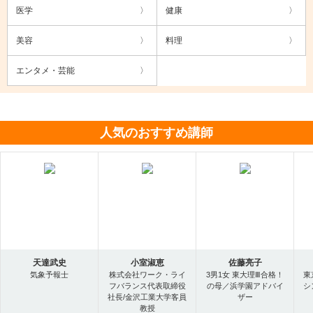
医学
健康
美容
料理
エンタメ・芸能
人気のおすすめ講師
天達武史
小室淑恵
佐藤亮子
気象予報士
株式会社ワーク・ライ
3男1女 東大理Ⅲ合格！
東
フバランス代表取締役
の母／浜学園アドバイ
シ
社長/金沢工業大学客員
ザー
教授