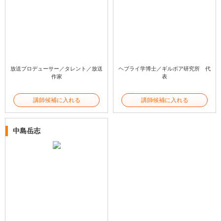
放送プロデューサー／タレント／放送
ヘブライ学博士／ギルボア研究所 代
作家
表
講師候補に入れる
講師候補に入れる
中島岳志