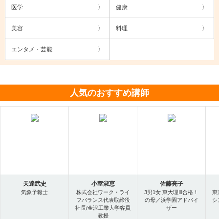
医学
健康
美容
料理
エンタメ・芸能
人気のおすすめ講師
天達武史
小室淑恵
佐藤亮子
気象予報士
株式会社ワーク・ライ
3男1女 東大理Ⅲ合格！
東
フバランス代表取締役
の母／浜学園アドバイ
シ
社長/金沢工業大学客員
ザー
教授