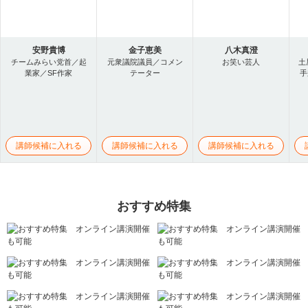
安野貴博
金子恵美
八木真澄
チームみらい党首／起
元衆議院議員／コメン
お笑い芸人
土
業家／SF作家
テーター
手
講師候補に入れる
講師候補に入れる
講師候補に入れる
おすすめ特集