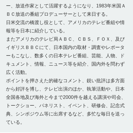
ー、放送作家として活躍するようになり、1983年米国Ａ
ＢＣ放送の番組プロデューサーとして来日する。
日米交流の橋渡し役として、アメリカのテレビ番組や情
報等を日本に紹介している。
またアメリカのテレビ局ＡＢＣ、ＣＢＳ、ＦＯＸ、及び
イギリスＢＢＣにて、日本国内の取材・調査やレポータ
ーもこなし、数多くの日本テレビ番組、芸能、人物、ド
キュメント、情報、ニュース等を紹介、国内外を問わず
広く活動。
ポイントを押さえた的確なコメント、鋭い批評は多方面
から好評を博し、テレビ出演のほか、執筆活動や、日本
全国各地及び海外と今まで2000件を越える講演や司会、
トークショー、パネリスト、イベント、研修会、記念式
典、シンポジウム等に出席するなど、多忙な毎日を送っ
ている。