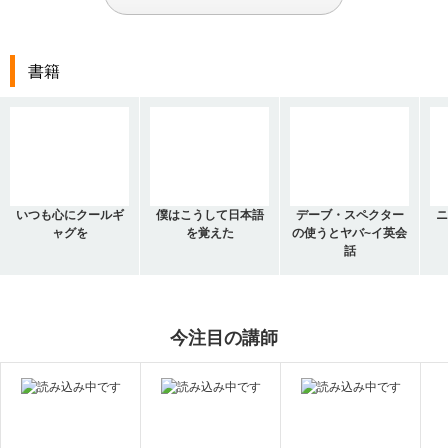
書籍
いつも心にクールギ
僕はこうして日本語
デーブ・スペクター
ニ
ャグを
を覚えた
の使うとヤバ~イ英会
話
今注目の講師