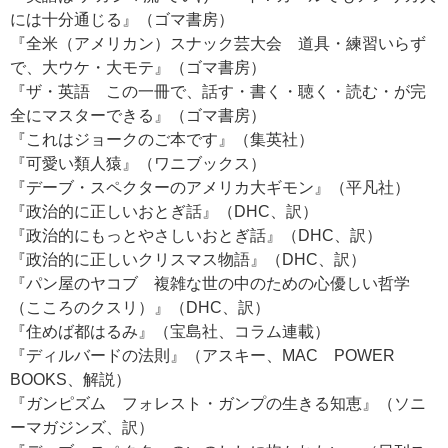
には十分通じる』（ゴマ書房）
『全米（アメリカン）スナック芸大会 道具・練習いらず
で、大ウケ・大モテ』（ゴマ書房）
『ザ・英語 この一冊で、話す・書く・聴く・読む・が完
全にマスターできる』（ゴマ書房）
『これはジョークのご本です』（集英社）
『可愛い類人猿』（ワニブックス）
『デーブ・スペクターのアメリカ大ギモン』（平凡社）
『政治的に正しいおとぎ話』（DHC、訳）
『政治的にもっとやさしいおとぎ話』（DHC、訳）
『政治的に正しいクリスマス物語』（DHC、訳）
『パン屋のヤコブ 複雑な世の中のための心優しい哲学
（こころのクスリ）』（DHC、訳）
『住めば都はるみ』（宝島社、コラム連載）
『ディルバードの法則』（アスキー、MAC POWER
BOOKS、解説）
『ガンピズム フォレスト・ガンプの生きる知恵』（ソニ
ーマガジンズ、訳）