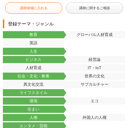
講師候補に入れる
講師に関するご相談
登録テーマ・ジャンル
教育
グローバル人材育成
英語
人生
ビジネス
経営論
人材育成
IT・IoT
社会・文化・教養
世界の文化
異文化交流
サブカルチャー
ライフスタイル
環境
エコ
住まい
人権
外国人の人権
エンタメ・芸能