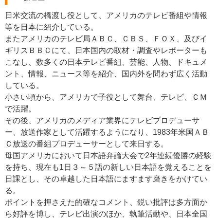
日米交流の橋渡し役として、アメリカのテレビ番組や情報
等を日本に紹介している。
またアメリカのテレビ局ＡＢＣ、ＣＢＳ、ＦＯＸ、及びイ
ギリスＢＢＣにて、日本国内の取材・調査やレポーターも
こなし、数多くの日本テレビ番組、芸能、人物、ドキュメ
ント、情報、ニュース等を紹介、国内外を問わず広く活動
している。
小さい頃から、アメリカで子役として舞台、テレビ、ＣＭ
で活躍。
その後、アメリカのメディア業界にテレビプロデューサ
ー、放送作家として活躍するようになり、1983年米国ＡＢ
Ｃ放送の番組プロデューサーとして来日する。
母国アメリカにおいて日本語弁論大会で2年連続優勝の経験
を持ち、現在も1日３～５語の新しい日本語を覚えることを
日課とし、その卓越した日本語にますます磨きをかけてい
る。
ポイントを押さえた的確なコメント、鋭い批評は多方面か
ら好評を博し、テレビ出演のほか、執筆活動や、日本全国