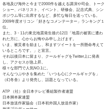
各地及び海外と今まで2000件を越える講演や司会、トーク
ショー、パネリスト、イベント、研修会、記念式典、シン
ポジウム等に出席するなど、多忙な毎日を送っている。
2009年度オリコン「好きなコメンテーター」ランキング１
位。
また、3・11の東北地震発生後の12日「地震の被害に遭わ
れた方に、心からお悔やみ申し上げます。
いま、被災者を励まし、和ますツイートを一所懸命考えて
いるところです。」と宣言。
それ以後日本に留まり、クールギャグをTwitter上に発表
し、アクセスが急上昇。
様々な部門で人気NO.1に。
そんなつぶやきを集めた「いつも心にクールギャグを」
（幻冬舎）より発売し、話題となっている。
ATP （社）全日本テレビ番組製作者連盟
日本脚本家連盟
日本放送作家協会（日本初外国人放送作家）
放送プロデューサー