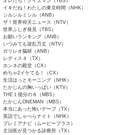
オレたち！クイズマン（TBS）
イキだね！わたしの東京時間（NHK）
シルシルミシル（ANB）
ザ！世界仰天ニュース（NTV）
世界ふしぎ発見（TBS）
お願いランキング（ANB）
いつみても波乱万丈（NTV）
ガリレオ脳研（ANB）
レディス４（TX）
ホンネの殿堂（CX）
めちゃ2イケてる！（CX）
生活ほっとモーニング（NHK）
たかじんの胸いっぱい（KTV）
THE１億分の８（MBS）
たかじんONEMAN（MBS）
本当にあった怖いデーブ（TX）
英語でしゃべらナイト（NHK）
プレミアナビ（ムービープラス）
主治医が見つかる診療所（TX）