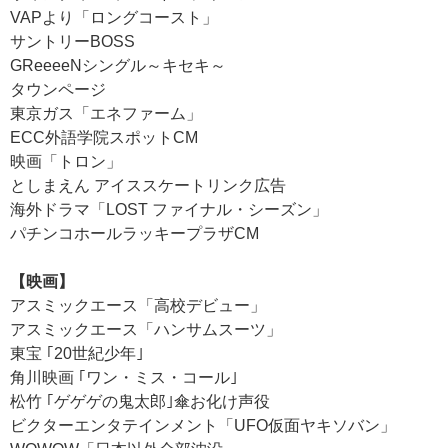
VAPより「ロングコースト」
サントリーBOSS
GReeeeNシングル～キセキ～
タウンページ
東京ガス「エネファーム」
ECC外語学院スポットCM
映画「トロン」
としまえん アイススケートリンク広告
海外ドラマ「LOST ファイナル・シーズン」
パチンコホールラッキープラザCM
【映画】
アスミックエース「高校デビュー」
アスミックエース「ハンサムスーツ」
東宝 ｢20世紀少年｣
角川映画 ｢ワン・ミス・コール｣
松竹 ｢ゲゲゲの鬼太郎｣傘お化け声役
ビクターエンタテインメント「UFO仮面ヤキソバン」