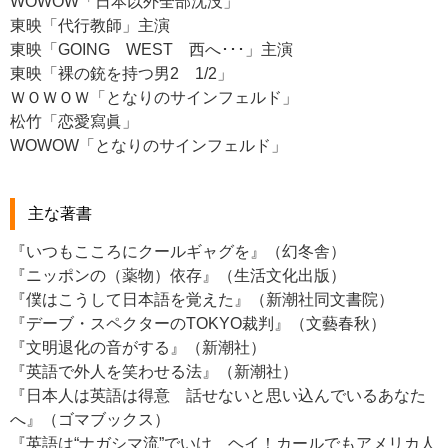
WOWOW「日本以外全部沈没」
東映「代行教師」主演
東映「GOING WEST 西へ･･･」主演
東映「裸の銃を持つ男2 1/2」
ＷＯＷＯＷ「となりのサインフェルド」
松竹「恋愛寫眞」
WOWOW「となりのサインフェルド」
主な著書
『いつもこころにクールギャグを』（幻冬舎）
『ニッポンの（薬物）依存』（生活文化出版）
『僕はこうして日本語を覚えた』（新潮社同文書院）
『デーブ・スペクターのTOKYO裁判』（文藝春秋）
『文明退化の音がする』（新潮社）
『英語で外人を笑わせる法』（新潮社）
『日本人は英語は得意 話せないと思い込んでいるあなた
へ』（ゴマブックス）
『英語は“ナガシマ流”でいけ ヘイ！カールでもアメリカ人