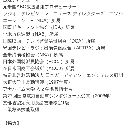
元米国ABC放送番組プロデューサー
ラジオ・テレビジョン・ニュース ディレクターズ・アソシ
エーション（RTNDA）所属
国際ドキュメント協会（IDA）所属
全米放送連盟（NAB）所属
国際映画・テレビ監督労働組合（DGA）所属
米国テレビ・ラジオ出演労働組合（AFTRA）所属
全米講演者協会（NSA）所属
日本外国特派員協会（FCCJ）所属
在日米国商工会議所（ACCJ）所属
特定非営利活動法人 日本ガーディアン・エンジェルス顧問
大正大学非常勤講師（1997年度）
アナハイム大学 人文学名誉博士号
第22回国際電気自動車シンポジューム受賞（2006年）
文部省認定実用英語技能検定1級
上級救命技能取得
【協力】