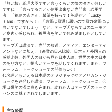
『無い核』総理大臣ですと言うくらいの懐の深さが欲しい
ですね」「言ってることが信用出来ない専門家→誤用学
者」「福島の皆さん、希望を持って！英語だと「Lucky
Island」ですから！」「東電は風通し悪いので風力発電には
向いてないでしょう」など、デーブ氏ならではのユーモア
と皮肉が感じられ、被災者を笑いで包み励ましたとしてい
ます。
デーブ氏は講演で、専門の放送、メディア、エンターテイ
メントなどに加え、IT産業の日米比較、日本人と外国人の
感覚比較、外国人の目から見た日本人論、世界の中の日本
のあり方など、幅広いテーマを話してくれます。また、フ
ォーラム、トークショーでの開催もOK！
代名詞ともいえる日本語のオヤジギャグやアメリカン・ジ
ョークを連発した講演、フォーラム、トークショーに、会
場は爆笑の渦に巻き込まれ、訪れた人はデーブ氏のトーク
センスに魅了されてしまいます。
主な経歴