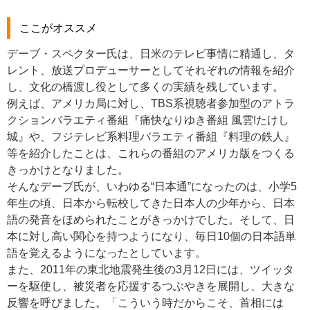
ここがオススメ
デーブ・スペクター氏は、日米のテレビ事情に精通し、タ
レント、放送プロデューサーとしてそれぞれの情報を紹介
し、文化の橋渡し役として多くの実績を残しています。
例えば、アメリカ局に対し、TBS系視聴者参加型のアトラ
クションバラエティ番組『痛快なりゆき番組 風雲!たけし
城』や、フジテレビ系料理バラエティ番組『料理の鉄人』
等を紹介したことは、これらの番組のアメリカ版をつくる
きっかけとなりました。
そんなデーブ氏が、いわゆる“日本通”になったのは、小学5
年生の頃、日本から転校してきた日本人の少年から、日本
語の発音をほめられたことがきっかけでした。そして、日
本に対し高い関心を持つようになり、毎日10個の日本語単
語を覚えるようになったとしています。
また、2011年の東北地震発生後の3月12日には、ツイッタ
ーを駆使し、被災者を応援するつぶやきを展開し、大きな
反響を呼びました。「こういう時だからこそ、首相には