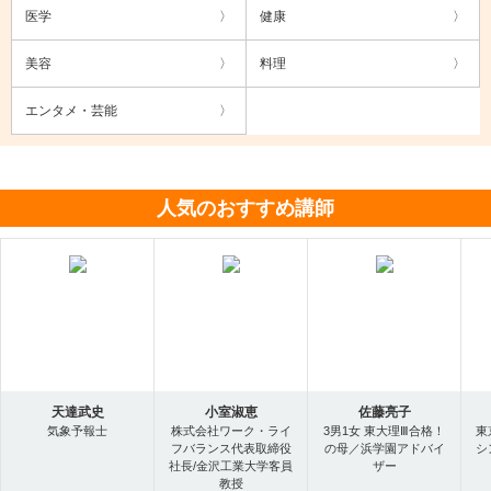
医学
健康
美容
料理
エンタメ・芸能
人気のおすすめ講師
天達武史
小室淑恵
佐藤亮子
気象予報士
株式会社ワーク・ライ
3男1女 東大理Ⅲ合格！
東
フバランス代表取締役
の母／浜学園アドバイ
シ
社長/金沢工業大学客員
ザー
教授