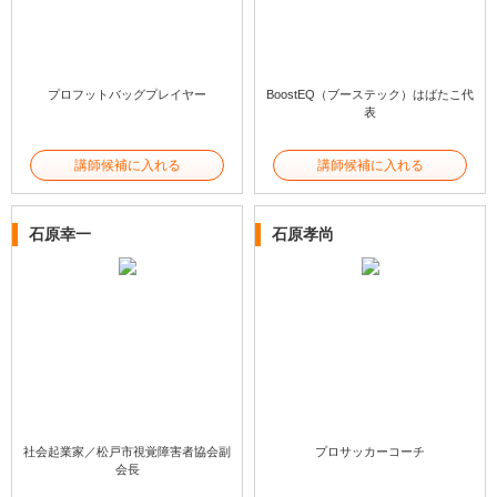
プロフットバッグプレイヤー
BoostEQ（ブーステック）はばたこ代
表
講師候補に入れる
講師候補に入れる
石原幸一
石原孝尚
社会起業家／松戸市視覚障害者協会副
プロサッカーコーチ
会長