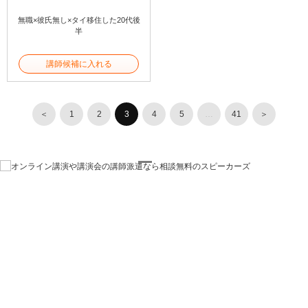
無職×彼氏無し×タイ移住した20代後
半
講師候補に入れる
＜
1
2
3
4
5
…
41
＞