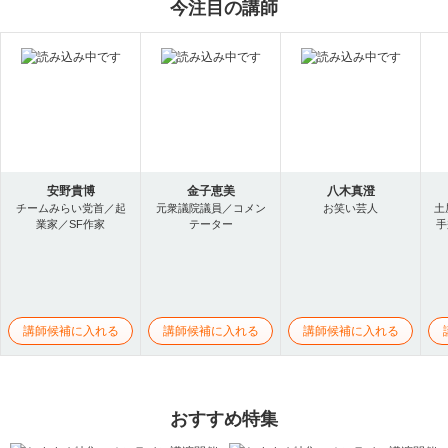
今注目の講師
安野貴博
金子恵美
八木真澄
チームみらい党首／起
元衆議院議員／コメン
お笑い芸人
土
業家／SF作家
テーター
手
講師候補に入れる
講師候補に入れる
講師候補に入れる
おすすめ特集