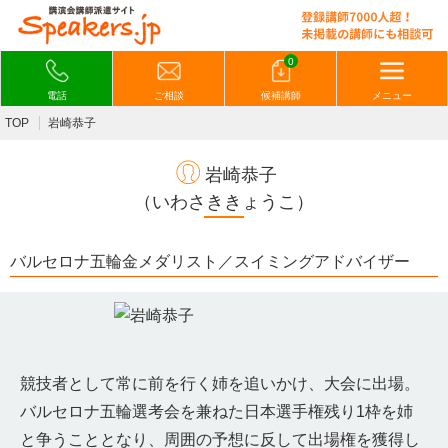
0
電話
ご相談
候補講師
メニュー
TOP
岩崎恭子
岩崎恭子
（いわさききょうこ）
バルセロナ五輪金メダリスト／スイミングアドバイザー
競技者として常に前を行く姉を追いかけ、大会に出場。
バルセロナ五輪選考会を兼ねた日本選手権残り1枠を姉
と争うこととなり、周囲の予想に反して出場権を獲得し