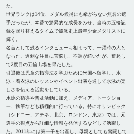
た。
世界ランクは14位、メダル候補にも挙がらない無名の選
手だったが、本番で驚異的な成長をみせ、当時の五輪記
録を塗り替えるタイムで競泳史上最年少金メダリストに
輝く。
名言として残るインタビューも相まって、一躍時の人と
なった。過剰な注目に苦悩し、不調が続いたが、奮起し
て2度目の五輪出場を果たした。
引退後は児童の指導法を学ぶために米国へ留学し、水
泳・着衣泳のレッスンやイベント出演を通して水泳の楽
しさを伝える活動をしている。
水泳の指導や普及活動に加え、メディア、トークショ
ー、執筆なども積極的に行っている。特にオリンピック
（シドニー、アテネ、北京、ロンドン、東京）では、元
選手の視点から詳細な情報を発信するなどして活躍し
た。2011年には第一子を出産し、母親としても奮闘して