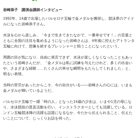
岩崎恭子 講演会講師インタビュー
1992年、14歳で出場したバルセロナ五輪で金メダルを獲得し、競泳界のアイド
ルになった岩崎恭子さん。
水泳を心から楽しみ、「今まで生きてきたなかで、一番幸せです！」の言葉と
ともに全国の注目を集めるようになった岩崎さんは、4年後に控えたアトランタ
五輪に向けて、想像を絶するプレッシャーと戦うことになったという。
周囲の目が気になり、自由に発言できず、水泳が楽しくなくなったこともあっ
たという岩崎さんだが、「金メダルは私に試練を与えたけれど、多くの出会い
や、さまざまな経験……たくさんの幸せな瞬間をもたらしてくれました」と、
明るい表情。
当時の苦労があったからこそ、今の自分がいる――岩崎さんの心には、いまも
金メダルが輝いているようだ。
バルセロナ五輪で一躍「時の人」となった14歳の少女は、いまや1児の母にな
り、水泳競技の普及活動を行い、インストラクターとしても活躍している。ロ
ンドン五輪競泳陣の活躍も話題になるなか、今だから伝えられること、伝えた
いことについて、じっくりお話を伺った。