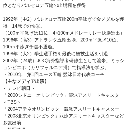
位となりバルセロナ五輪の出場権を獲得
1992年（中2）バルセロナ五輪200m平泳ぎで金メダルを獲
得。14歳での快挙。
（100ｍ平泳ぎは11位、4×100mメドレーリレー決勝進出）
1996年（高3）アトランタ五輪出場。200ｍ平泳ぎ10位。
100ｍ平泳ぎ予選不通過。
1998年（大2）学生選手権を最後に競技生活を引退
2002年（24歳）JOC海外指導者研修生として渡米。ミッシ
ョンビエホ（カリフォルニア州）で指導法を学ぶ。
・2010年 第1回ユース五輪 競泳日本代表コーチ
【主なメディア出演】
＜テレビ朝日＞
「2000シドニーオリンピック」競泳アスリートキャスター
＜TBS＞
「2004アテネオリンピック」競泳アスリートキャスター
「2008北京オリンピック」競泳アスリートキャスターなど
多数出演