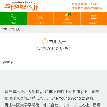
0
電話
ご相談
候補講師
メニュー
TOP
市川太一
市川太一
（いちかわたいち）
経営者
福島県出身。大学時より190ヵ国以上が参加する、青年
版ダボス会議と呼ばれる、One Young World に参画。
青山学院大学卒業後、株式会社アミューズに入社。新規