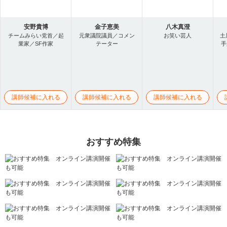
安野貴博
金子恵美
八木真澄
チームみらい党首／起
元衆議院議員／コメン
お笑い芸人
土
業家／SF作家
テーター
手
講師候補に入れる
講師候補に入れる
講師候補に入れる
おすすめ特集