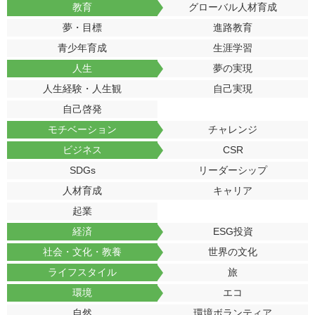
教育
グローバル人材育成
夢・目標
進路教育
青少年育成
生涯学習
人生
夢の実現
人生経験・人生観
自己実現
自己啓発
モチベーション
チャレンジ
ビジネス
CSR
SDGs
リーダーシップ
人材育成
キャリア
起業
経済
ESG投資
社会・文化・教養
世界の文化
ライフスタイル
旅
環境
エコ
自然
環境ボランティア