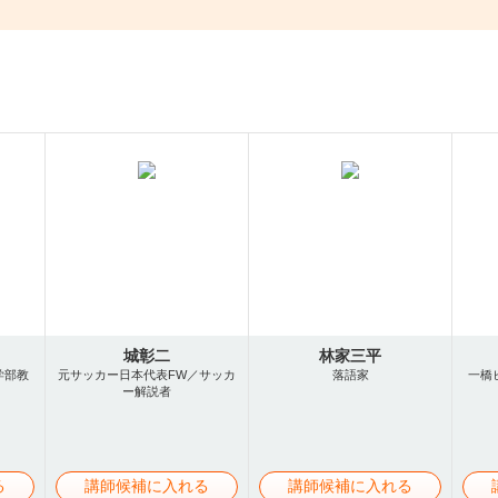
城彰二
林家三平
学部教
元サッカー日本代表FW／サッカ
落語家
一橋
ー解説者
る
講師候補に入れる
講師候補に入れる