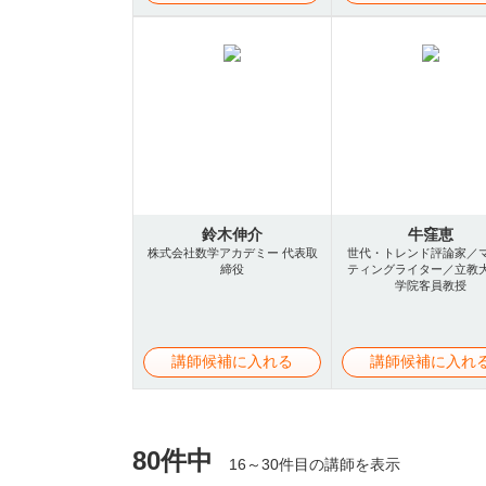
鈴木伸介
牛窪恵
株式会社数学アカデミー 代表取
世代・トレンド評論家／
締役
ティングライター／立教
学院客員教授
講師候補に入れる
講師候補に入れ
80件中
16～30件目の講師を表示