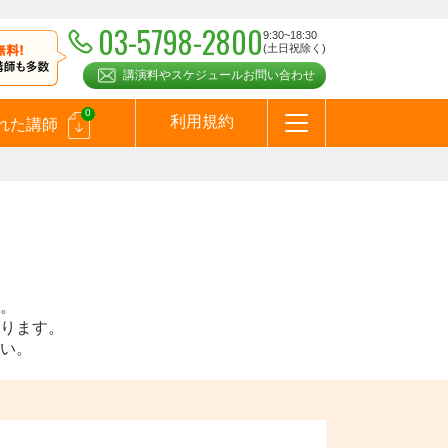
03-5798-2800
9:30~18:30
(土日祝除く)
講演料やスケジュールお問い合わせ
0
利用規約
れた講師
はじめての方へ
お問合わせ
テーマ一覧
よくある質問
お客様の声
お知らせ
講師登録のお申込みついて
メールマガジン
メルマガバックナンバー
スピーカーズブログ
。
ります。
い。