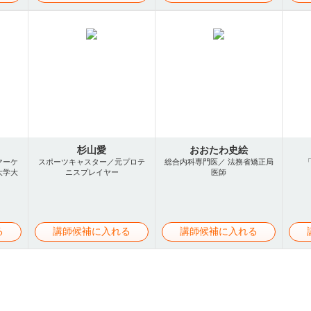
杉山愛
おおたわ史絵
マーケ
スポーツキャスター／元プロテ
総合内科専門医／ 法務省矯正局
大学大
ニスプレイヤー
医師
る
講師候補に入れる
講師候補に入れる