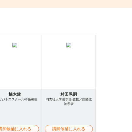
楠木建
村田晃嗣
ビジネススクール特任教授
同志社大学法学部 教授／国際政
治学者
講師候補に入れる
講師候補に入れる