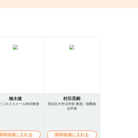
楠木建
村田晃嗣
ビジネススクール特任教授
同志社大学法学部 教授／国際政
治学者
講師候補に入れる
講師候補に入れる