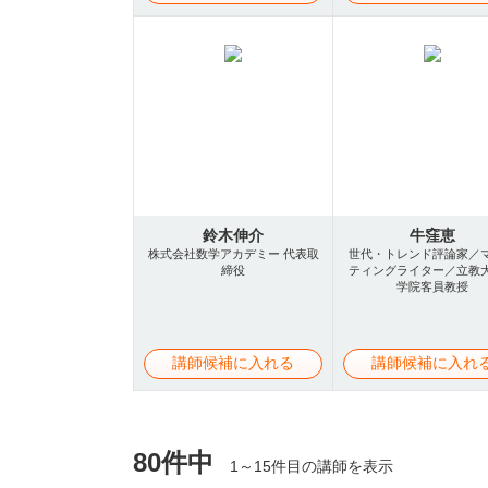
鈴木伸介
牛窪恵
株式会社数学アカデミー 代表取
世代・トレンド評論家／
締役
ティングライター／立教
学院客員教授
講師候補に入れる
講師候補に入れ
80件中
1～15件目の講師を表示