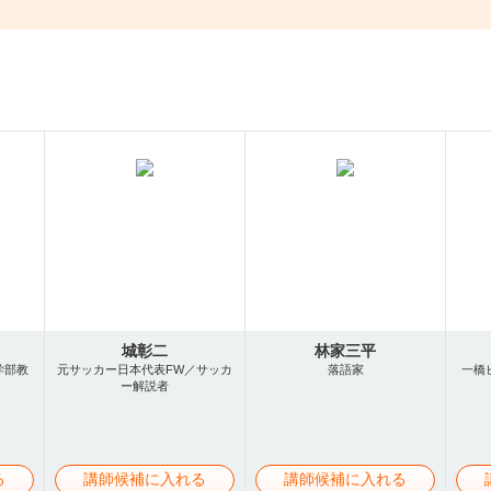
城彰二
林家三平
学部教
元サッカー日本代表FW／サッカ
落語家
一橋
ー解説者
る
講師候補に入れる
講師候補に入れる