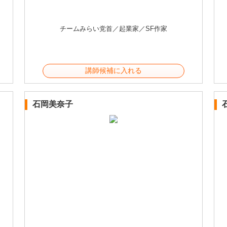
チームみらい党首／起業家／SF作家
講師候補に入れる
石岡美奈子