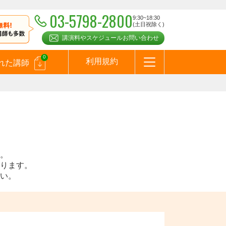
03-5798-2800
9:30~18:30
(土日祝除く)
講演料やスケジュールお問い合わせ
0
利用規約
れた講師
はじめての方へ
お問合わせ
テーマ一覧
よくある質問
お客様の声
お知らせ
講師登録のお申込みついて
メールマガジン
メルマガバックナンバー
スピーカーズブログ
。
ります。
い。