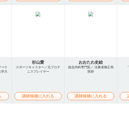
杉山愛
おおたわ史絵
マーケ
スポーツキャスター／元プロテ
総合内科専門医／ 法務省矯正局
大学大
ニスプレイヤー
医師
る
講師候補に入れる
講師候補に入れる