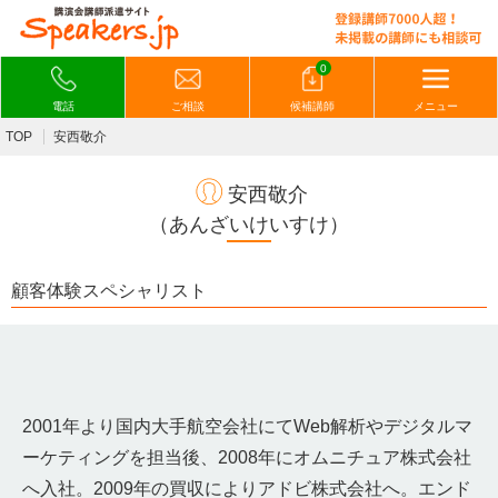
0
電話
ご相談
候補講師
メニュー
TOP
安西敬介
安西敬介
（あんざいけいすけ）
顧客体験スペシャリスト
2001年より国内大手航空会社にてWeb解析やデジタルマ
ーケ
ティングを担当後、2008年にオムニチュア株式会社
へ入社。2
009年の買収によりアドビ株式会社へ。エンド