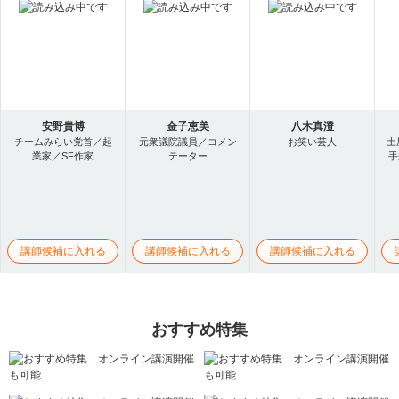
安野貴博
金子恵美
八木真澄
チームみらい党首／起
元衆議院議員／コメン
お笑い芸人
土
業家／SF作家
テーター
手
講師候補に入れる
講師候補に入れる
講師候補に入れる
おすすめ特集