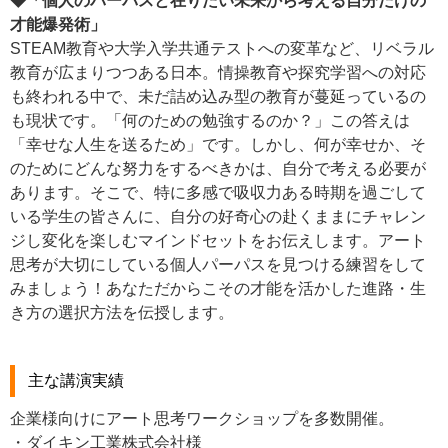
◆「個人のパーパスと在りたい未来から考える自分だけの
才能爆発術」
STEAM教育や大学入学共通テストへの変革など、リベラル
教育が広まりつつある日本。情操教育や探究学習への対応
も終われる中で、未だ詰め込み型の教育が蔓延っているの
も現状です。「何のための勉強するのか？」この答えは
「幸せな人生を送るため」です。しかし、何が幸せか、そ
のためにどんな努力をするべきかは、自分で考える必要が
あります。そこで、特に多感で吸収力ある時期を過ごして
いる学生の皆さんに、自分の好奇心の赴くままにチャレン
ジし変化を楽しむマインドセットをお伝えします。アート
思考が大切にしている個人パーパスを見つける練習をして
みましょう！あなただからこその才能を活かした進路・生
き方の選択方法を伝授します。
主な講演実績
企業様向けにアート思考ワークショップを多数開催。
・ダイキン工業株式会社様