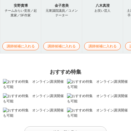
安野貴博
金子恵美
八木真澄
チームみらい党首／起
元衆議院議員／コメン
お笑い芸人
土
業家／SF作家
テーター
手
講師候補に入れる
講師候補に入れる
講師候補に入れる
おすすめ特集