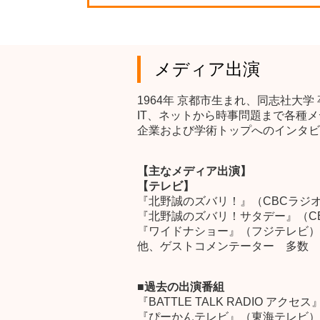
メディア出演
1964年 京都市生まれ、同志社大学
IT、ネットから時事問題まで各種
企業および学術トップへのインタビ
【主なメディア出演】
【テレビ】
『北野誠のズバリ！』（CBCラジ
『北野誠のズバリ！サタデー』（C
『ワイドナショー』（フジテレビ）
他、ゲストコメンテーター 多数
■過去の出演番組
『BATTLE TALK RADIO アク
『ぴーかんテレビ』（東海テレビ） 金