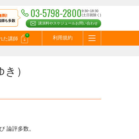
03-5798-2800
9:30~18:30
(土日祝除く)
講演料やスケジュールお問い合わせ
0
利用規約
れた講師
はじめての方へ
お問合わせ
テーマ一覧
よくある質問
お客様の声
お知らせ
講師登録のお申込みついて
メールマガジン
メルマガバックナンバー
スピーカーズブログ
ゆき）
び 論評多数。
。