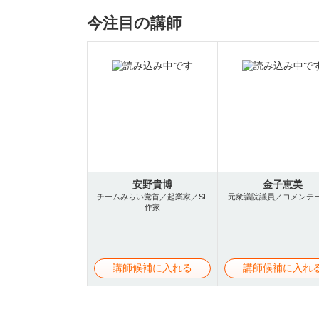
今注目の講師
安野貴博
金子恵美
チームみらい党首／起業家／SF
元衆議院議員／コメンテ
作家
講師候補に入れる
講師候補に入れ