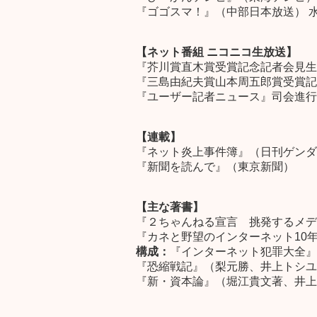
『ゴゴスマ！』（中部日本放送） 水曜
【ネット番組 ニコニコ生放送】
『芥川賞直木賞受賞記念記者会見生
『三島由紀夫賞山本周五郎賞受賞記
『ユーザー記者ニュース』司会進行
【連載】
『ネット炎上事件簿』（日刊ゲンダ
『新聞を読んで』（東京新聞）
【主な著書】
『２ちゃんねる宣言 挑発するメデ
『カネと野望のインターネット10
構成：
『インターネット犯罪大全』
『恐縮戦記』（梨元勝、井上トシユ
『新・資本論』（堀江貴文著、井上