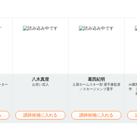
八木真澄
葛西紀明
ーター
お笑い芸人
土屋ホームスキー部 選手兼監督
㈱圓
／スキージャンプ選手
学 
る
講師候補に入れる
講師候補に入れる