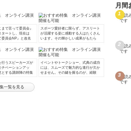
月間
こまで言って委員会』
スポーツ愛好者に限らず、アスリート
スタートし、現在は
が活躍する姿に感動する人はたくさん
て委員会NP』と改名
います。その輝かしい成果がもたら
を行うスピーカーズが
イベントやトークショー、式典の成功
モチベーションアッ
には、スムーズで魅力的な進行が欠か
意とする講師陣の特集
せません。その鍵を握るのが、経験
集一覧を見る