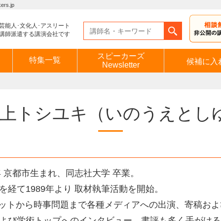
s.jp
芸能人･文化人･アスリート
講師派遣する講演会社です
スピーカーズ
特集一覧
候補に入
Newsletter
上トシユキ
（いのうえとし
4年 京都市生まれ、同志社大学 卒業。
を経て1989年より 取材執筆活動を開始。
ネットから時事問題まで各種メディアへの出演、寄稿およ
よび学術トップへのインタビュー、書評も多く手がける