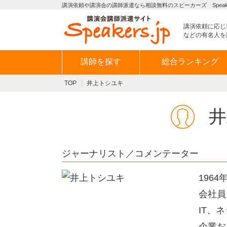
講演依頼や講演会の講師派遣なら相談無料のスピーカーズ Speaker
講演依頼に応じ
などの有名人を
講師を探す
総合ランキング
TOP
井上トシユキ
井
ジャーナリスト／コメンテーター
196
会社員
IT、
企業お