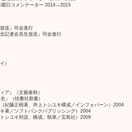
日コメンテーター 2014→2015
放送』司会進行
念記者会見生放送』司会進行
イ）
ィア』（文藝春秋）
年史』（扶桑社新書）
（紀藤正樹著、井上トシユキ構成／インフォバーン）2004
キ著／ソフトバンクパブリッシング）2004
トシユキ対談、構成、執筆／宝島社）2009