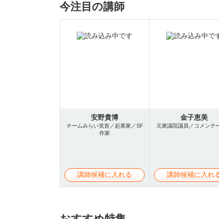
今注目の講師
安野貴博
金子恵美
チームみらい党首／起業家／SF
元衆議院議員／コメンテ
作家
講師候補に入れる
講師候補に入れ
おすすめ特集