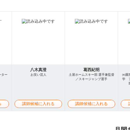
八木真澄
葛西紀明
ーター
お笑い芸人
土屋ホームスキー部 選手兼監督
㈱圓
／スキージャンプ選手
学 
る
講師候補に入れる
講師候補に入れる
月間