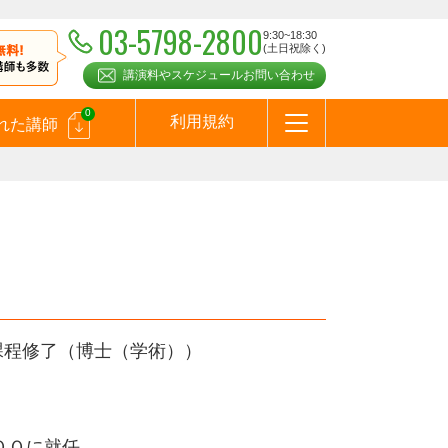
03-5798-2800
9:30~18:30
(土日祝除く)
講演料やスケジュールお問い合わせ
0
利用規約
れた講師
はじめての方へ
お問合わせ
テーマ一覧
よくある質問
お客様の声
お知らせ
講師登録のお申込みついて
メールマガジン
メルマガバックナンバー
スピーカーズブログ
）
課程修了（博士（学術））
ＣＯＯに就任。