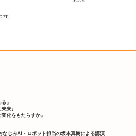
GPT
』
わる』
と未来』
な変化をもたらすか』
おなじみAI・ロボット担当の坂本真樹による講演