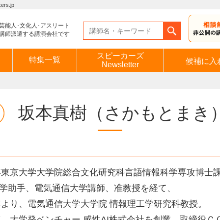
s.jp
芸能人･文化人･アスリート
講師派遣する講演会社です
スピーカーズ
特集一覧
候補に入
Newsletter
坂本真樹
（さかもとまき
8年東京大学大学院総合文化研究科言語情報科学専攻博士
学助手、電気通信大学講師、准教授を経て、
5年より、電気通信大学大学院 情報理工学研究科教授。
8年、大学発ベンチャー 感性AI株式会社を創業。取締役