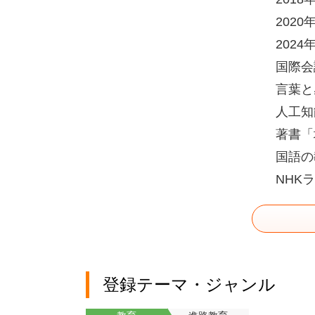
202
202
国際会
言葉と
人工知
著書「
国語の
NHK
登録テーマ・ジャンル