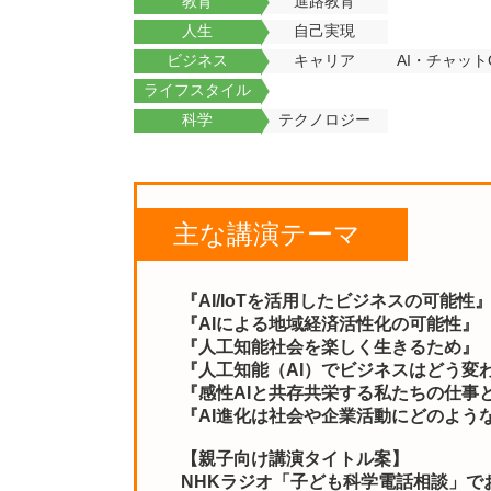
教育
進路教育
人生
自己実現
ビジネス
キャリア
AI・チャット
ライフスタイル
科学
テクノロジー
主な講演テーマ
『AI/IoTを活用したビジネスの可能性
『AIによる地域経済活性化の可能性』
『人工知能社会を楽しく生きるため』
『人工知能（AI）でビジネスはどう変
『感性AIと共存共栄する私たちの仕事
『AI進化は社会や企業活動にどのよう
【親子向け講演タイトル案】
NHKラジオ「子ども科学電話相談」で