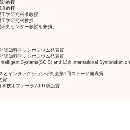
部助教授
部准教授
理工学研究科准教授
理工学研究科教授
先端研究センター教授を兼務。
トと認知科学シンポジウム発表賞
トと認知科学シンポジウム発表賞
elligent Systems(SCIS) and 13th International Symposium on 
ジェンスとインタラクション研究会第1回ステージ発表賞
文賞
科学技術フォーラムFIT奨励賞