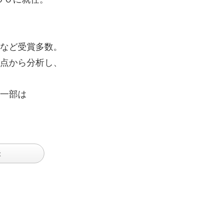
など受賞多数。
点から分析し、
一部は
談