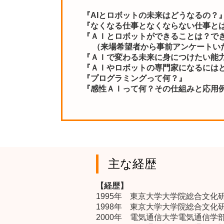
『AIとロボットの未来はどうなるの？
『なくなる仕事となくならない仕事と
『ＡＩとロボットができることは？で
（来場希望者から事前アンケートい
『ＡＩで変わる未来に身につけたい能
『ＡＩやロボットの専門家になるには
『プログラミングって何？』
『感性ＡＩって何？その仕組みと応用
主な経歴
【経歴】
1995年 東京大学大学院総合文
1998年 東京大学大学院総合文
2000年 電気通信大学電気通信学