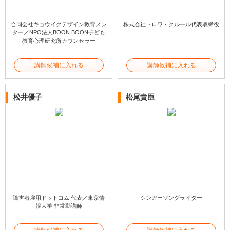
合同会社キョウイクデザイン教育メン
株式会社トロワ・クルール代表取締役
ター／NPO法人BOON BOON子ども
教育心理研究所カウンセラー
講師候補に入れる
講師候補に入れる
松井優子
松尾貴臣
障害者雇用ドットコム 代表／東京情
シンガーソングライター
報大学 非常勤講師