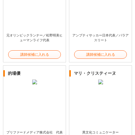
元オリンピックランナー／松野明美ヒ
アンプティサッカー日本代表／パラア
ューマンライフ代表
スリート
講師候補に入れる
講師候補に入れる
的場優
マリ・クリスティーヌ
プリファードメディア株式会社 代表
異文化コミュニケーター