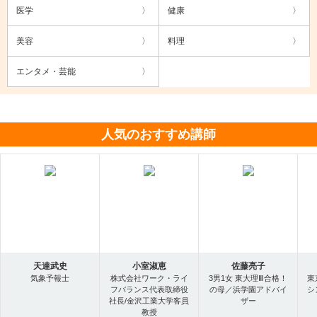
医学
健康
美容
料理
エンタメ・芸能
人気のおすすめ講師
天達武史
小室淑恵
佐藤亮子
気象予報士
株式会社ワーク・ライ
3男1女 東大理Ⅲ合格！
東
フバランス代表取締役
の母／浜学園アドバイ
シ
社長/金沢工業大学客員
ザー
教授