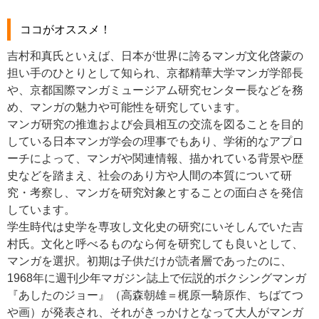
ココがオススメ！
吉村和真氏といえば、日本が世界に誇るマンガ文化啓蒙の
担い手のひとりとして知られ、京都精華大学マンガ学部長
や、京都国際マンガミュージアム研究センター長などを務
め、マンガの魅力や可能性を研究しています。
マンガ研究の推進および会員相互の交流を図ることを目的
している日本マンガ学会の理事でもあり、学術的なアプロ
ーチによって、マンガや関連情報、描かれている背景や歴
史などを踏まえ、社会のあり方や人間の本質について研
究・考察し、マンガを研究対象とすることの面白さを発信
しています。
学生時代は史学を専攻し文化史の研究にいそしんでいた吉
村氏。文化と呼べるものなら何を研究しても良いとして、
マンガを選択。初期は子供だけが読者層であったのに、
1968年に週刊少年マガジン誌上で伝説的ボクシングマンガ
『あしたのジョー』（高森朝雄＝梶原一騎原作、ちばてつ
や画）が発表され、それがきっかけとなって大人がマンガ