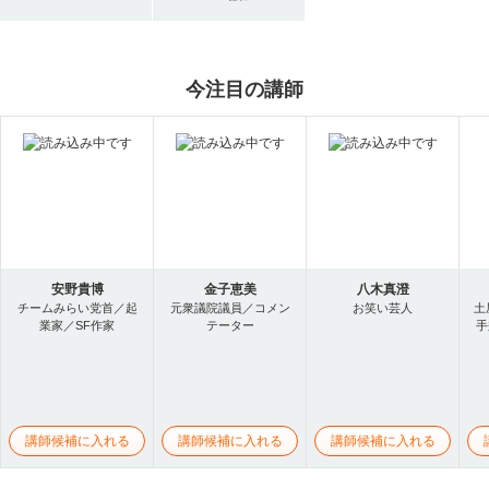
今注目の講師
安野貴博
金子恵美
八木真澄
チームみらい党首／起
元衆議院議員／コメン
お笑い芸人
土
業家／SF作家
テーター
手
講師候補に入れる
講師候補に入れる
講師候補に入れる