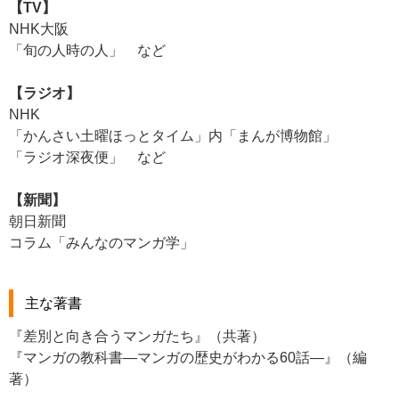
【TV】
NHK大阪
「旬の人時の人」 など
【ラジオ】
NHK
「かんさい土曜ほっとタイム」内「まんが博物館」
「ラジオ深夜便」 など
【新聞】
朝日新聞
コラム「みんなのマンガ学」
主な著書
『差別と向き合うマンガたち』（共著）
『マンガの教科書―マンガの歴史がわかる60話―』（編
著）