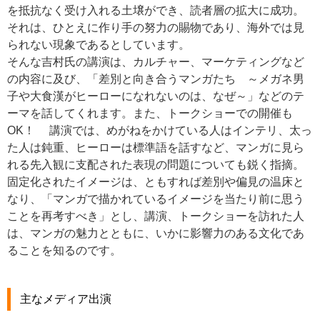
を抵抗なく受け入れる土壌ができ、読者層の拡大に成功。
それは、ひとえに作り手の努力の賜物であり、海外では見
られない現象であるとしています。
そんな吉村氏の講演は、カルチャー、マーケティングなど
の内容に及び、「差別と向き合うマンガたち ～メガネ男
子や大食漢がヒーローになれないのは、なぜ～」などのテ
ーマを話してくれます。また、トークショーでの開催も
OK！ 講演では、めがねをかけている人はインテリ、太っ
た人は鈍重、ヒーローは標準語を話すなど、マンガに見ら
れる先入観に支配された表現の問題についても鋭く指摘。
固定化されたイメージは、ともすれば差別や偏見の温床と
なり、「マンガで描かれているイメージを当たり前に思う
ことを再考すべき」とし、講演、トークショーを訪れた人
は、マンガの魅力とともに、いかに影響力のある文化であ
ることを知るのです。
主なメディア出演