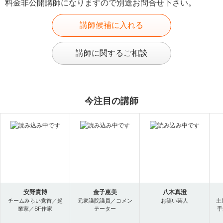
料金非公開講師になりますので別途お問合せ下さい。
講師候補に入れる
講師に関するご相談
今注目の講師
安野貴博
金子恵美
八木真澄
チームみらい党首／起
元衆議院議員／コメン
お笑い芸人
土
業家／SF作家
テーター
手