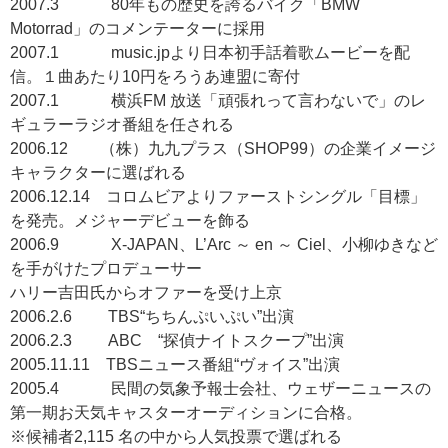
2007.3 80年もの歴史を誇るバイク「BMW
Motorrad」のコメンテーターに採用
2007.1 music.jpより日本初手話着歌ムービーを配
信。１曲あたり10円をろうあ連盟に寄付
2007.1 横浜FM 放送「頑張れって言わないで」のレ
ギュラーラジオ番組を任される
2006.12 （株）九九プラス（SHOP99）の企業イメージ
キャラクターに選ばれる
2006.12.14 コロムビアよりファーストシングル「目標」
を発売。メジャーデビューを飾る
2006.9 X-JAPAN、L’Arc ～ en ～ Ciel、小柳ゆきなど
を手がけたプロデューサー
ハリー吉田氏からオファーを受け上京
2006.2.6 TBS“ちちんぷいぷい”出演
2006.2.3 ABC “探偵ナイトスクープ”出演
2005.11.11 TBSニュース番組“ヴォイス”出演
2005.4 民間の気象予報士会社、ウェザーニュースの
第一期お天気キャスターオーディションに合格。
※候補者2,115 名の中から人気投票で選ばれる