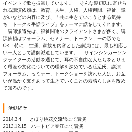
イベントで歌を披露しています。 そんな渡辺氏に寄せら
れる講演依頼は、教育、人生、人権、人権週間、福祉、障
がいなどの内容に及び、「共に生きていこうとする気持
ち トーク＆手話ライブ」をテーマに話をしてくれます。
講師派遣先は、福祉関連のクライアントさまが多く、講
演依頼はフォーラム、セミナー、トークショーの形でも
OK！特に、生涯、家族を内容とした講演には、最も相応し
い一人として講師派遣しています。 サインシンガーソン
グライターの活動を通じて、耳の不自由な人たちをとりま
く環境や文化についての理解を深めている渡辺氏。講演、
フォーラム、セミナー、トークショーを訪れた人は、お互
いが温かく支えあって生きていくことの素晴らしさを改め
て知るのです。
活動経歴
2014.3.4 とほり桃花交流館にて講演
2013.12.15 ハートピア春江にて講演