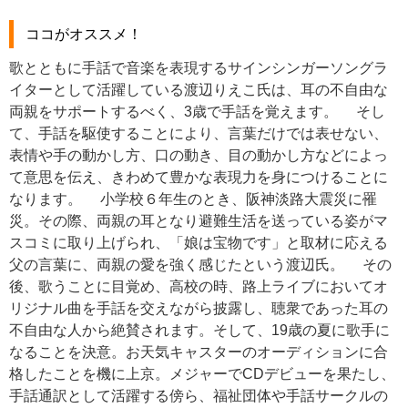
ココがオススメ！
歌とともに手話で音楽を表現するサインシンガーソングラ
イターとして活躍している渡辺りえこ氏は、耳の不自由な
両親をサポートするべく、3歳で手話を覚えます。 そし
て、手話を駆使することにより、言葉だけでは表せない、
表情や手の動かし方、口の動き、目の動かし方などによっ
て意思を伝え、きわめて豊かな表現力を身につけることに
なります。 小学校６年生のとき、阪神淡路大震災に罹
災。その際、両親の耳となり避難生活を送っている姿がマ
スコミに取り上げられ、「娘は宝物です」と取材に応える
父の言葉に、両親の愛を強く感じたという渡辺氏。 その
後、歌うことに目覚め、高校の時、路上ライブにおいてオ
リジナル曲を手話を交えながら披露し、聴衆であった耳の
不自由な人から絶賛されます。そして、19歳の夏に歌手に
なることを決意。お天気キャスターのオーディションに合
格したことを機に上京。メジャーでCDデビューを果たし、
手話通訳として活躍する傍ら、福祉団体や手話サークルの