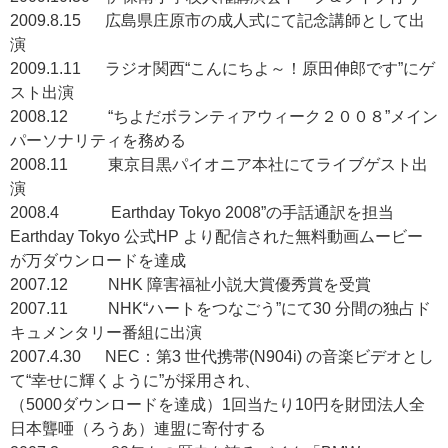
2009.8.15 広島県庄原市の成人式にて記念講師として出
演
2009.1.11 ラジオ関西“こんにちよ～！原田伸郎です”にゲ
スト出演
2008.12 “ちよだボランティアウィーク２００８”メイン
パーソナリティを務める
2008.11 東京目黒パイオニア本社にてライブゲスト出
演
2008.4 Earthday Tokyo 2008”の手話通訳を担当
Earthday Tokyo 公式HP より配信された無料動画ムービー
が万ダウンロードを達成
2007.12 NHK 障害福祉小説大賞優秀賞を受賞
2007.11 NHK“ハートをつなごう”にて30 分間の独占ド
キュメンタリー番組に出演
2007.4.30 NEC：第3 世代携帯(N904i) の音楽ビデオとし
て“幸せに輝くように”が採用され、
（5000ダウンロードを達成）1回当たり10円を財団法人全
日本聾唖（ろうあ）連盟に寄付する