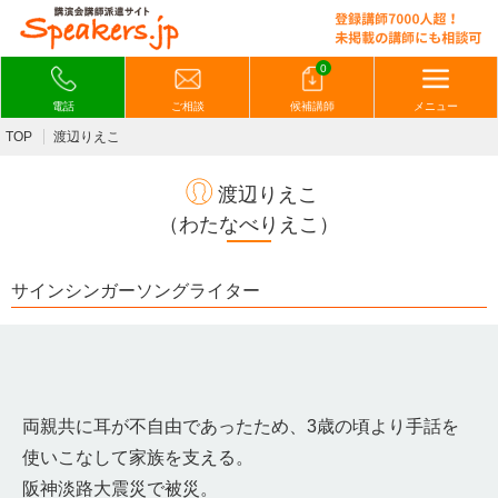
0
電話
ご相談
候補講師
メニュー
TOP
渡辺りえこ
渡辺りえこ
（わたなべりえこ）
サインシンガーソングライター
両親共に耳が不自由であったため、3歳の頃より手話を
使いこなして家族を支える。
阪神淡路大震災で被災。