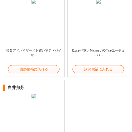
接客アドバイザー／お買い物アドバイ
Excel作家／MicrosoftOfficeユーチュ
ザー
ーバー
講師候補に入れる
講師候補に入れる
白井邦芳