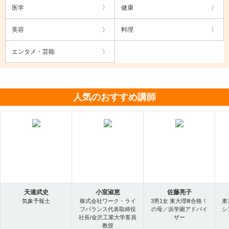
医学
健康
美容
料理
エンタメ・芸能
人気のおすすめ講師
天達武史
小室淑恵
佐藤亮子
気象予報士
株式会社ワーク・ライ
3男1女 東大理Ⅲ合格！
東
フバランス代表取締役
の母／浜学園アドバイ
シ
社長/金沢工業大学客員
ザー
教授