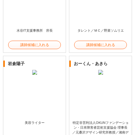
水谷IT支援事務所 所長
タレント／ＭＣ／野菜ソムリエ
講師候補に入れる
講師候補に入れる
岩倉陽子
おーくん・あきら
美容ライター
特定非営利法人OKUNファンデーショ
ン・日本障害者芸術支援協会 理事長
／元桑沢デザイン研究所教授／湘南デ