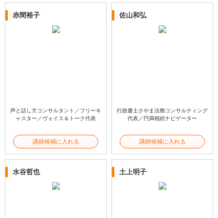
赤間裕子
佐山和弘
声と話し方コンサルタント／フリーキ
行政書士さやま法務コンサルティング
ャスター／ヴォイス＆トーク代表
代表／円満相続ナビゲーター
講師候補に入れる
講師候補に入れる
水谷哲也
土上明子