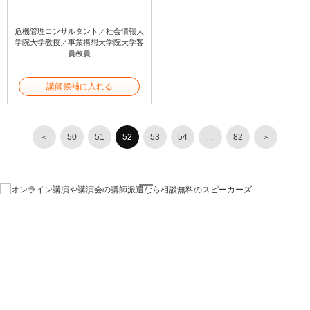
危機管理コンサルタント／社会情報大
学院大学教授／事業構想大学院大学客
員教員
講師候補に入れる
＜
50
51
52
53
54
…
82
＞