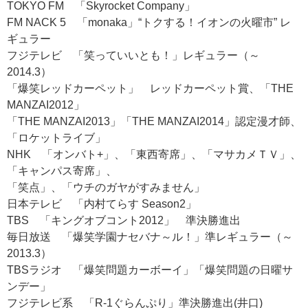
TOKYO FM 「Skyrocket Company」
FM NACK 5 「monaka」“トクする！イオンの火曜市” レ
ギュラー
フジテレビ 「笑っていいとも！」レギュラー（～
2014.3）
「爆笑レッドカーペット」 レッドカーペット賞、「THE
MANZAI2012」
「THE MANZAI2013」「THE MANZAI2014」認定漫才師、
「ロケットライブ」
NHK 「オンバト+」、「東西寄席」、「マサカメＴＶ」、
「キャンパス寄席」、
「笑点」、「ウチのガヤがすみません」
日本テレビ 「内村てらす Season2」
TBS 「キングオブコント2012」 準決勝進出
毎日放送 「爆笑学園ナセバナ～ル！」準レギュラー（～
2013.3）
TBSラジオ 「爆笑問題カーボーイ」「爆笑問題の日曜サ
ンデー」
フジテレビ系 「R-1ぐらんぷり」準決勝進出(井口)