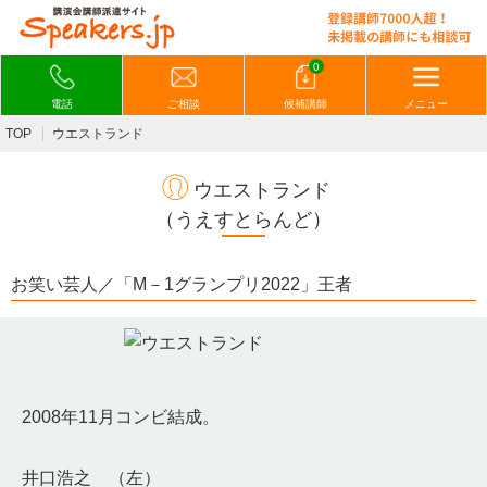
0
電話
ご相談
候補講師
メニュー
TOP
ウエストランド
ウエストランド
（うえすとらんど）
お笑い芸人／「M－1グランプリ2022」王者
2008年11月コンビ結成。
井口浩之 （左）