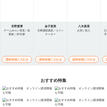
安野貴博
金子恵美
八木真澄
チームみらい党首／起
元衆議院議員／コメン
お笑い芸人
土
業家／SF作家
テーター
手
講師候補に入れる
講師候補に入れる
講師候補に入れる
おすすめ特集