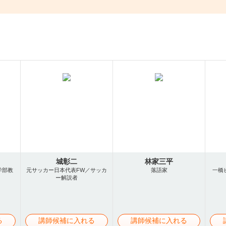
城彰二
林家三平
学部教
元サッカー日本代表FW／サッカ
落語家
一橋
ー解説者
る
講師候補に入れる
講師候補に入れる