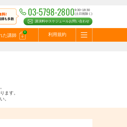
03-5798-2800
9:30~18:30
(土日祝除く)
講演料やスケジュールお問い合わせ
0
利用規約
れた講師
はじめての方へ
お問合わせ
テーマ一覧
よくある質問
お客様の声
お知らせ
講師登録のお申込みついて
メールマガジン
メルマガバックナンバー
スピーカーズブログ
。
ります。
い。