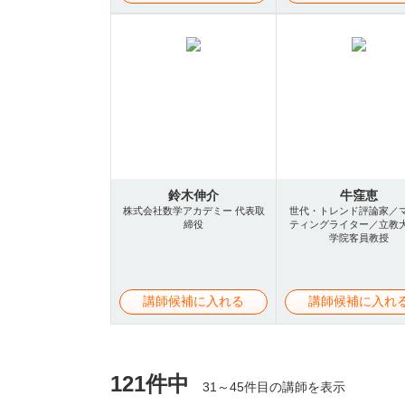
鈴木伸介
牛窪恵
株式会社数学アカデミー 代表取
世代・トレンド評論家／
締役
ティングライター／立教
学院客員教授
講師候補に入れる
講師候補に入れ
121件中
31～45件目の講師を表示