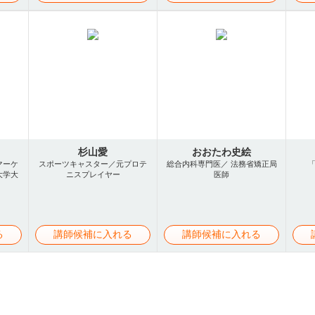
杉山愛
おおたわ史絵
マーケ
スポーツキャスター／元プロテ
総合内科専門医／ 法務省矯正局
大学大
ニスプレイヤー
医師
る
講師候補に入れる
講師候補に入れる