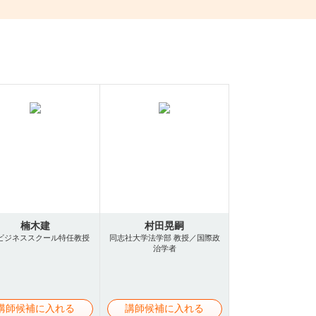
楠木建
村田晃嗣
ビジネススクール特任教授
同志社大学法学部 教授／国際政
治学者
講師候補に入れる
講師候補に入れる