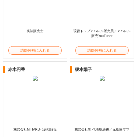
実演販売士
現役トップアパレル販売員／アパレル
販売YouTuber
講師候補に入れる
講師候補に入れる
赤木円香
榎本陽子
株式会社MIHARU代表取締役
株式会社聖 代表取締役／元祇園ママ