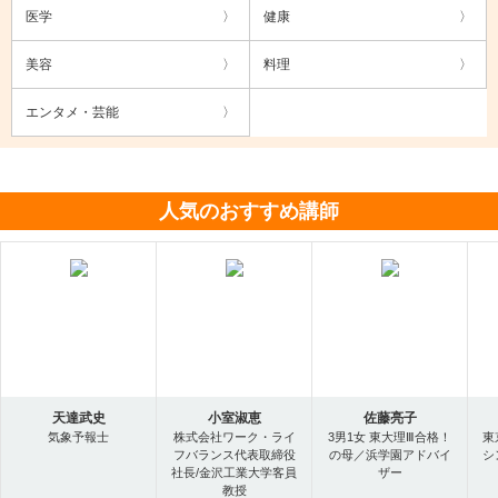
医学
健康
美容
料理
エンタメ・芸能
人気のおすすめ講師
天達武史
小室淑恵
佐藤亮子
気象予報士
株式会社ワーク・ライ
3男1女 東大理Ⅲ合格！
東
フバランス代表取締役
の母／浜学園アドバイ
シ
社長/金沢工業大学客員
ザー
教授