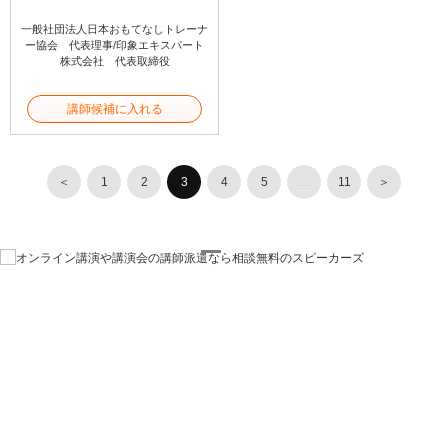
一般社団法人日本おもてなしトレーナ
ー協会 代表理事/印象エキスパート
株式会社 代表取締役
講師候補に入れる
＜
1
2
3
4
5
…
11
＞