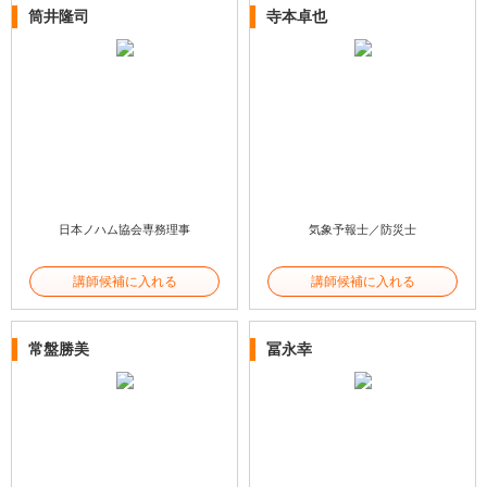
筒井隆司
寺本卓也
日本ノハム協会専務理事
気象予報士／防災士
講師候補に入れる
講師候補に入れる
常盤勝美
冨永幸