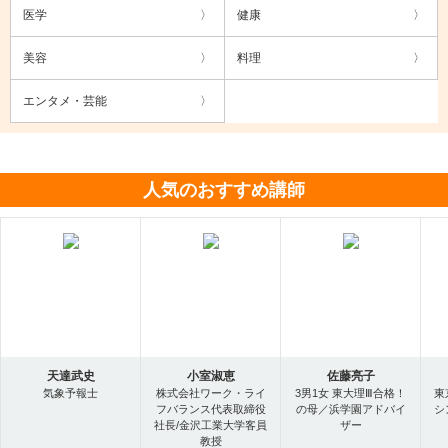
医学
健康
美容
料理
エンタメ・芸能
人気のおすすめ講師
天達武史
小室淑恵
佐藤亮子
気象予報士
株式会社ワーク・ライ
3男1女 東大理Ⅲ合格！
東
フバランス代表取締役
の母／浜学園アドバイ
シ
社長/金沢工業大学客員
ザー
教授