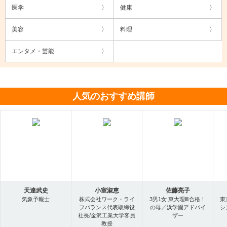
医学
健康
美容
料理
エンタメ・芸能
人気のおすすめ講師
天達武史
小室淑恵
佐藤亮子
気象予報士
株式会社ワーク・ライ
3男1女 東大理Ⅲ合格！
東
フバランス代表取締役
の母／浜学園アドバイ
シ
社長/金沢工業大学客員
ザー
教授