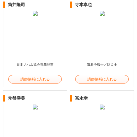
筒井隆司
寺本卓也
日本ノハム協会専務理事
気象予報士／防災士
講師候補に入れる
講師候補に入れる
常盤勝美
冨永幸