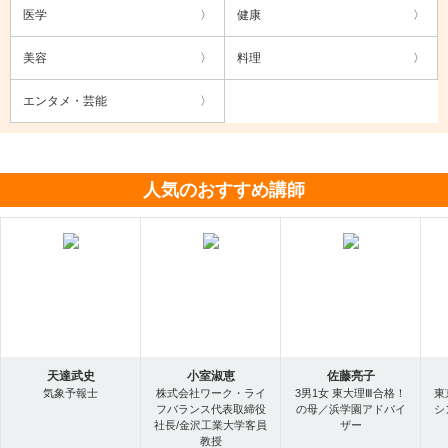
医学
健康
美容
料理
エンタメ・芸能
人気のおすすめ講師
天達武史
小室淑恵
佐藤亮子
気象予報士
株式会社ワーク・ライ
3男1女 東大理Ⅲ合格！
東
フバランス代表取締役
の母／浜学園アドバイ
シ
社長/金沢工業大学客員
ザー
教授