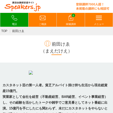
0
電話
ご相談
候補講師
メニュー
TOP
前田けゑ
前田けゑ
（まえだけえ）
カスタネット芸の第一人者。貧乏アルバイト掛け持ち生活から現在総資
産15億円。
実業家として会社を経営（不動産経営、BAR経営、イベント事業経営）
し、その経験を活かしたトークや雑学でご意見番としてネット番組に出
演。15億円を手にしたにも関わらず、未だにカスタネットをやらないと