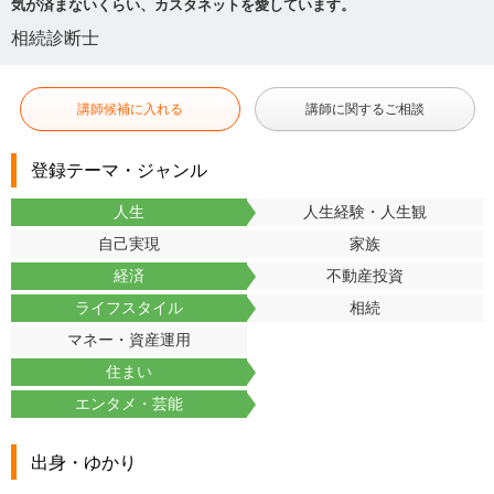
気が済まないくらい、カスタネットを愛しています。
相続診断士
講師候補に入れる
講師に関するご相談
登録テーマ・ジャンル
人生
人生経験・人生観
自己実現
家族
経済
不動産投資
ライフスタイル
相続
マネー・資産運用
住まい
エンタメ・芸能
出身・ゆかり