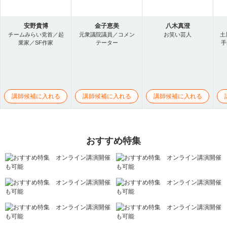
安野貴博
金子恵美
八木真澄
チームみらい党首／起
元衆議院議員／コメン
お笑い芸人
土
業家／SF作家
テーター
手
講師候補に入れる
講師候補に入れる
講師候補に入れる
おすすめ特集