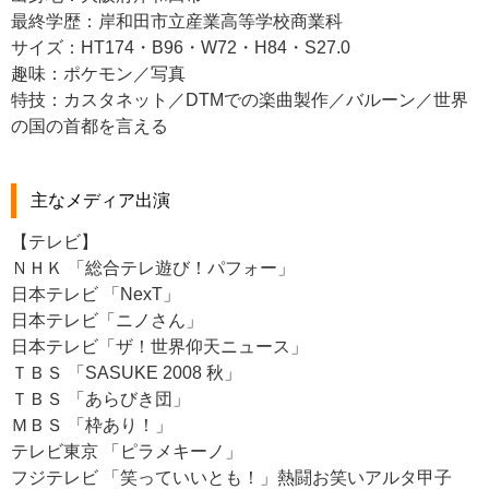
最終学歴：岸和田市立産業高等学校商業科
サイズ：HT174・B96・W72・H84・S27.0
趣味：ポケモン／写真
特技：カスタネット／DTMでの楽曲製作／バルーン／世界
の国の首都を言える
主なメディア出演
【テレビ】
ＮＨＫ 「総合テレ遊び！パフォー」
日本テレビ 「NexT」
日本テレビ「ニノさん」
日本テレビ「ザ！世界仰天ニュース」
ＴＢＳ 「SASUKE 2008 秋」
ＴＢＳ 「あらびき団」
ＭＢＳ 「枠あり！」
テレビ東京 「ピラメキーノ」
フジテレビ 「笑っていいとも！」熱闘お笑いアルタ甲子