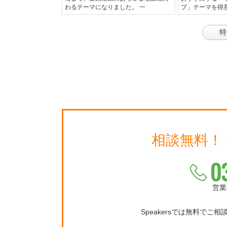
わるテーマになりました。 一
プ」テーマを得
特
相談無料！
0
営業
Speakersでは無料でご