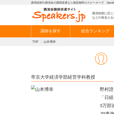
講演依頼や講演会の講師派遣なら相談無料のスピーカーズ Speaker
講演依頼に応じ
などの有名人を
講師を探す
総合ランキング
TOP
山本博幸
帝京大学経済学部経営学科教授
野村證
「日経
3万部
JR東