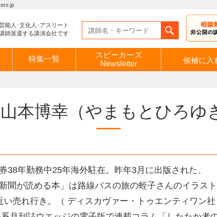
s.jp
芸能人･文化人･アスリート
講師派遣する講演会社です
スピーカーズ
特集一覧
候補に入
Newsletter
山本博幸
（やまもとひろゆ
券38年勤務中25年海外駐在。昨年3月に出版された、
新聞が読める本」は路線バスの旅の蛭子さんのイラスト
近い売れ行き。（ ディスカヴァー・トゥエンティワン社
海系月刊誌ウエッジの電子版で連載コラム「したたか者