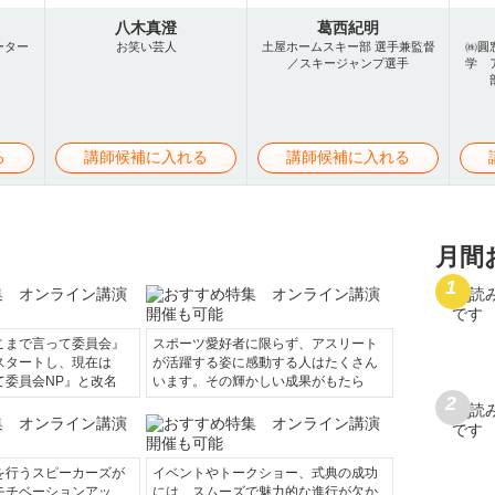
八木真澄
葛西紀明
ーター
お笑い芸人
土屋ホームスキー部 選手兼監督
㈱圓
／スキージャンプ選手
学 
る
講師候補に入れる
講師候補に入れる
月間
こまで言って委員会』
スポーツ愛好者に限らず、アスリート
スタートし、現在は
が活躍する姿に感動する人はたくさん
て委員会NP』と改名
います。その輝かしい成果がもたら
を行うスピーカーズが
イベントやトークショー、式典の成功
モチベーションアッ
には、スムーズで魅力的な進行が欠か