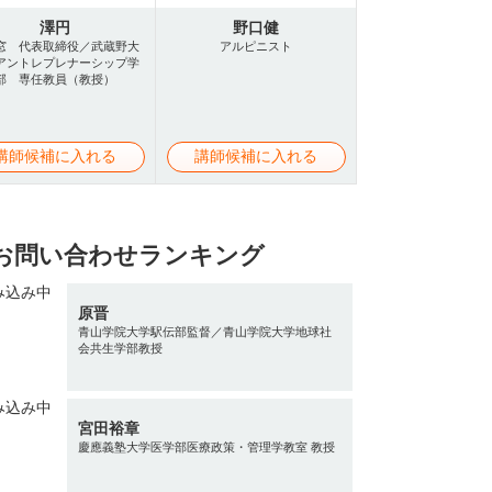
澤円
野口健
窓 代表取締役／武蔵野大
アルピニスト
アントレプレナーシップ学
部 専任教員（教授）
講師候補に入れる
講師候補に入れる
お問い合わせランキング
原晋
青山学院大学駅伝部監督／青山学院大学地球社
会共生学部教授
宮田裕章
慶應義塾大学医学部医療政策・管理学教室 教授