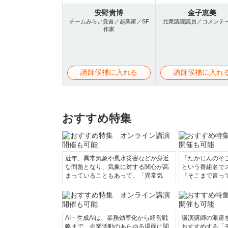
安野貴博
金子恵美
チームみらい党首／起業家／SF
元衆議院議員／コメンテ
作家
講師候補に入れる
講師候補に入れ
おすすめ特集
近年、異常気象や風水災害などが身近
『たかじんのそ
な問題となり、気象に対する関心が高
という番組名で
まっていることもあって、「異常気
『そこまで言っ
AI・生成AIは、業務効率化から経営戦
講演講師の派遣
略まで、企業活動のあらゆる場面に関
おすすめする「