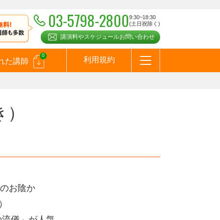
03-5798-2800
9:30~18:30
(土日祝除く)
講演料やスケジュールお問い合わせ
0
利用規約
れた講師
はじめての方へ
お問合わせ
テーマ一覧
よくある質問
お客様の声
お知らせ
講師登録のお申込みついて
メールマガジン
メルマガバックナンバー
スピーカーズブログ
き）
のお陰か
）
の流儀」が人気。