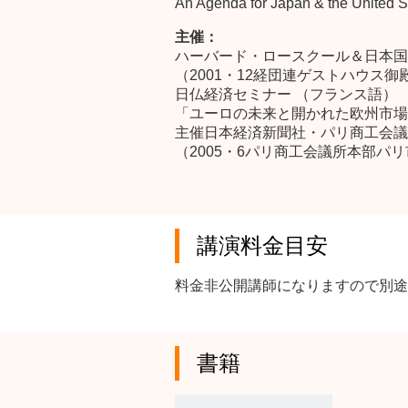
An Agenda for Japan & the United S
主催：
ハーバード・ロースクール＆日本国
（2001・12経団連ゲストハウス御
日仏経済セミナー （フランス語）
「ユーロの未来と開かれた欧州市場
主催日本経済新聞社・パリ商工会議
（2005・6パリ商工会議所本部パ
講演料金目安
料金非公開講師になりますので別途
書籍