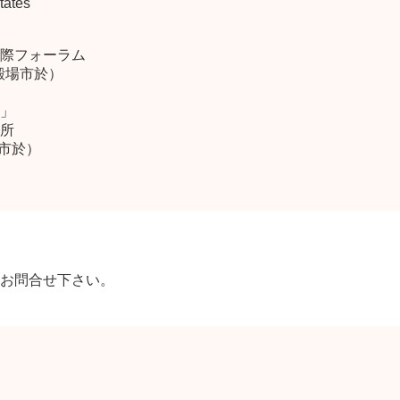
tates
際フォーラム
殿場市於）
」
所
リ市於）
お問合せ下さい。