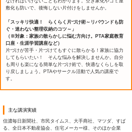
なければいけないこともわかります。空き家化やゴミ屋
敷化も防いで、後悔しない片付けをしませんか。
「スッキリ快適！ らくらく片づけ術～リバウンドも防
ぐ・迷わない整理収納のコツ～」
（※対象：
家族の散らかしに悩む方向け。PTA家庭教育
口座・生涯学習講座など）
片づけが苦手・片づけてもすぐに散らかる！家族に協力
してもらいたい！ そんな悩みを解決しませんか。自分
も周りも楽になる簡単な片づけ術で、快適なくらしを取
り戻しましょう。PTAやサークル活動で人気の講座で
す。
主な講演実績
信濃毎日新聞社、市民タイムス、大手商社、マツダ、すば
る、全日本不動産協会、住宅メーカー様、そのほか企業