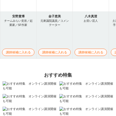
安野貴博
金子恵美
八木真澄
チームみらい党首／起
元衆議院議員／コメン
お笑い芸人
土
業家／SF作家
テーター
手
講師候補に入れる
講師候補に入れる
講師候補に入れる
おすすめ特集