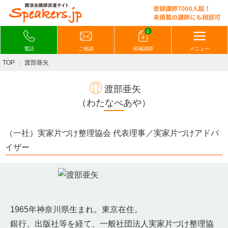
0
電話
ご相談
候補講師
メニュー
TOP
渡部亜矢
渡部亜矢
（わたなべあや）
（一社）実家片づけ整理協会 代表理事／実家片づけアドバ
イザー
1965年神奈川県生まれ。東京在住。
銀行、出版社等を経て、一般社団法人実家片づけ整理協