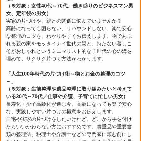
（※対象：女性40代～70代、働き盛りのビジネスマン男
女、定年後の男女）
実家の片づけや、親との関係に悩んでいませんか？
高齢になっても困らない、リバウンドしない、楽で安心
な整理のコツを、わかりやすくお伝えします。物であふ
れる親の家をモッタイナイ世代の親と、持たない暮しこ
そがおしゃれというミニマリスト的な子世代の心の溝を
埋めて、サクサク片づく方法がわかります。
「人生100年時代の片づけ術～物とお金の整理のコツ
～」
（※対象：生前整理や遺品整理に取り組みたいと考えて
いる30代～70代／仕事や介護、子育てに忙しい男女）
⻑寿化・少⼦⾼齢化が進む今、高齢になっても楽で安心
な、実践しやすい⽚づけの極意をお伝えします。
⾃宅や実家の⽚づけをしたいけれど、どこから⼿を付け
たらいいかわらない⽅におすすめです。貴重品や重要書
類の整理法、税理⼠や介護⼠などの専⾨家に頼む前にし