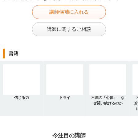
講師候補に入れる
講師に関するご相談
書籍
信じる力
トライ
不屈の「心体」―な
ぜ闘い続けるのか
介
今注目の講師