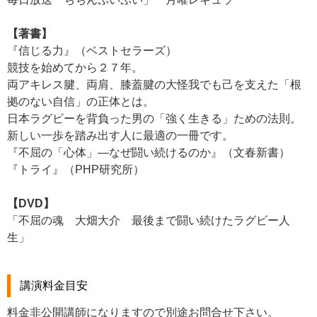
【著書】
『信じる力』（ベストセラーズ）
競技を始めてから２７年。
両アキレス腱、両肩、膝蓋腱の大怪我でも己を支えた「根
拠のない自信」の正体とは。
日本ラグビーを背負った男の「強く生きる」ための法則。
新しい一歩を踏み出す人に最適の一冊です。
『不屈の「心体」―なぜ闘い続けるのか』（文春新書）
『トライ』（PHP研究所）
【DVD】
「不屈の魂 大畑大介 最後まで闘い続けたラグビー人
生」
講演料金目安
料金非公開講師になりますので別途お問合せ下さい。