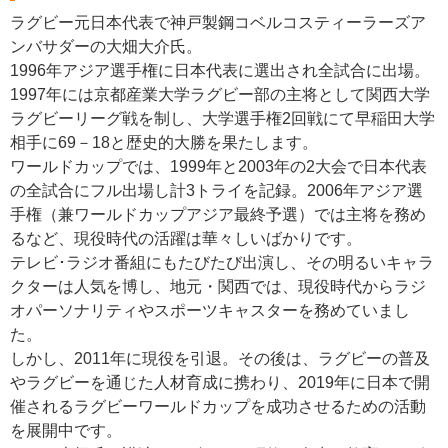
ラグビー元日本代表で神戸製鋼コベルコスティーラーズア
ンバサダーの大畑大介氏。
1996年アジア選手権に日本代表に選出され全試合に出場。
1997年には京都産業大学ラグビー部の主将として関西大学
ラグビーリーグ戦を制し、大学選手権2回戦にて早稲田大学
相手に69－18と歴史的大勝を果たします。
ワールドカップでは、1999年と2003年の2大会で日本代表
の全試合にフル出場し計3トライを記録。2006年アジア選
手権（兼ワールドカップアジア最終予選）では主将を務め
るなど、現役時代の活躍は華々しいばかりです。
テレビ･ラジオ番組にもたびたび出演し、その明るいキャラ
クターは人気を博し、地元・関西では、現役時代からラジ
オパーソナリティやスポーツキャスターを務めていまし
た。
しかし、2011年に現役を引退。その後は、ラグビーの普及
やラグビーを通じた人材育成に携わり、2019年に日本で開
催されるラグビーワールドカップを成功させるための活動
を展開中です。