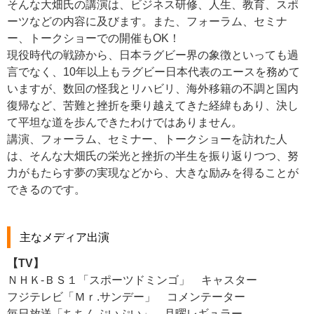
そんな大畑氏の講演は、ビジネス研修、人生、教育、スポ
ーツなどの内容に及びます。また、フォーラム、セミナ
ー、トークショーでの開催もOK！
現役時代の戦跡から、日本ラグビー界の象徴といっても過
言でなく、10年以上もラグビー日本代表のエースを務めて
いますが、数回の怪我とリハビリ、海外移籍の不調と国内
復帰など、苦難と挫折を乗り越えてきた経緯もあり、決し
て平坦な道を歩んできたわけではありません。
講演、フォーラム、セミナー、トークショーを訪れた人
は、そんな大畑氏の栄光と挫折の半生を振り返りつつ、努
力がもたらす夢の実現などから、大きな励みを得ることが
できるのです。
主なメディア出演
【TV】
ＮＨＫ-ＢＳ１「スポーツドミンゴ」 キャスター
フジテレビ「Ｍｒ.サンデー」 コメンテーター
毎日放送「ちちんぷいぷい」 月曜レギュラー