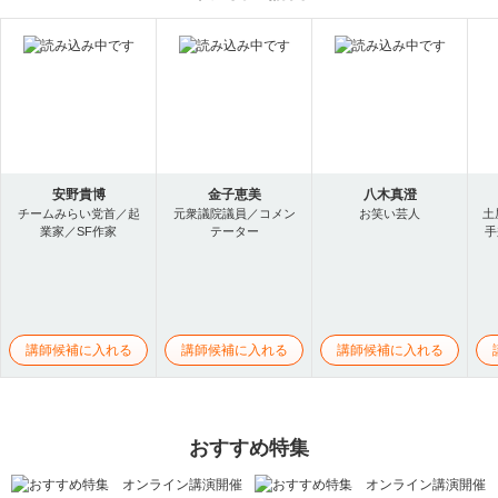
安野貴博
金子恵美
八木真澄
チームみらい党首／起
元衆議院議員／コメン
お笑い芸人
土
業家／SF作家
テーター
手
講師候補に入れる
講師候補に入れる
講師候補に入れる
おすすめ特集