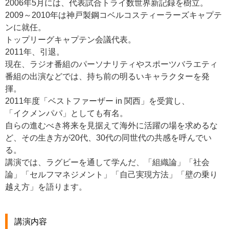
2006年5月には、代表試合トライ数世界新記録を樹立。
2009～2010年は神戸製鋼コベルコスティーラーズキャプテ
ンに就任。
トップリーグキャプテン会議代表。
2011年、引退。
現在、ラジオ番組のパーソナリティやスポーツバラエティ
番組の出演などでは、持ち前の明るいキャラクターを発
揮。
2011年度「ベストファーザー in 関西」を受賞し、
「イクメンパパ」としても有名。
自らの進むべき将来を見据えて海外に活躍の場を求めるな
ど、その生き方が20代、30代の同世代の共感を呼んでい
る。
講演では、ラグビーを通して学んだ、「組織論」「社会
論」「セルフマネジメント」「自己実現方法」「壁の乗り
越え方」を語ります。
講演内容