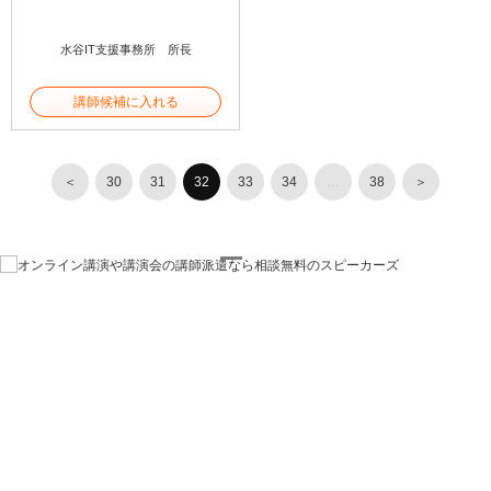
水谷IT支援事務所 所長
講師候補に入れる
＜
30
31
32
33
34
…
38
＞