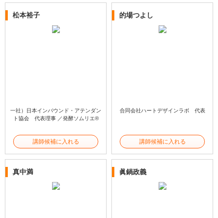
松本裕子
的場つよし
一社）日本インバウンド・アテンダン
合同会社ハートデザインラボ 代表
ト協会 代表理事 ／発酵ソムリエ®
講師候補に入れる
講師候補に入れる
真中満
眞鍋政義