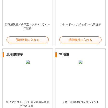
野球解説者／前東京ヤクルトスワロー
バレーボール女子 前日本代表監督
ズ監督
講師候補に入れる
講師候補に入れる
馬渕磨理子
三浦隆
経済アナリスト ／日本金融経済研究
人材・組織開発コンサルタント
所代表理事