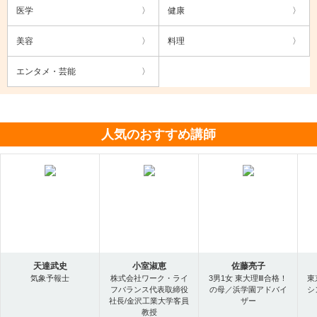
医学
健康
美容
料理
エンタメ・芸能
人気のおすすめ講師
天達武史
小室淑恵
佐藤亮子
気象予報士
株式会社ワーク・ライ
3男1女 東大理Ⅲ合格！
東
フバランス代表取締役
の母／浜学園アドバイ
シ
社長/金沢工業大学客員
ザー
教授