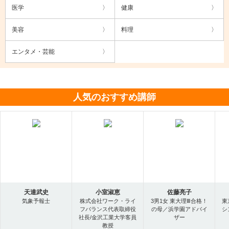
医学
健康
美容
料理
エンタメ・芸能
人気のおすすめ講師
天達武史
小室淑恵
佐藤亮子
気象予報士
株式会社ワーク・ライ
3男1女 東大理Ⅲ合格！
東
フバランス代表取締役
の母／浜学園アドバイ
シ
社長/金沢工業大学客員
ザー
教授