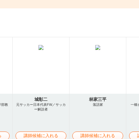
城彰二
林家三平
学部教
元サッカー日本代表FW／サッカ
落語家
一橋
ー解説者
る
講師候補に入れる
講師候補に入れる