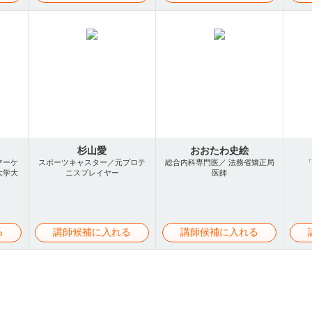
杉山愛
おおたわ史絵
マーケ
スポーツキャスター／元プロテ
総合内科専門医／ 法務省矯正局
大学大
ニスプレイヤー
医師
る
講師候補に入れる
講師候補に入れる