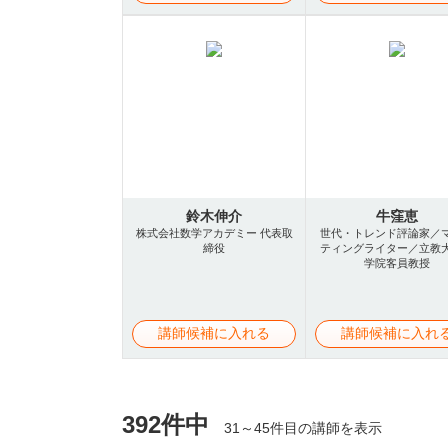
鈴木伸介
牛窪恵
株式会社数学アカデミー 代表取
世代・トレンド評論家／
締役
ティングライター／立教
学院客員教授
講師候補に入れる
講師候補に入れ
392件中
31～45件目の講師を表示