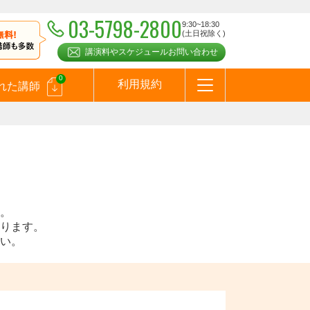
03-5798-2800
9:30~18:30
(土日祝除く)
講演料やスケジュールお問い合わせ
0
利用規約
れた講師
はじめての方へ
お問合わせ
テーマ一覧
よくある質問
お客様の声
お知らせ
講師登録のお申込みついて
メールマガジン
メルマガバックナンバー
スピーカーズブログ
。
ります。
い。