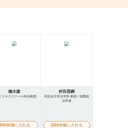
楠木建
村田晃嗣
ビジネススクール特任教授
同志社大学法学部 教授／国際政
治学者
講師候補に入れる
講師候補に入れる