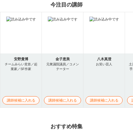
今注目の講師
安野貴博
金子恵美
八木真澄
チームみらい党首／起
元衆議院議員／コメン
お笑い芸人
土
業家／SF作家
テーター
手
講師候補に入れる
講師候補に入れる
講師候補に入れる
おすすめ特集