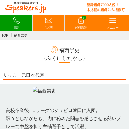
0
電話
ご相談
候補講師
メニュー
TOP
福西崇史
福西崇史
（ふくにしたかし）
サッカー元日本代表
高校卒業後、Jリーグのジュビロ磐田に入団。
飄々としながらも、内に秘めた闘志を感じさせる熱いプ
レーで中盤を担う主軸選手として活躍。