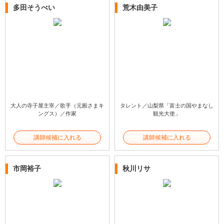
多田そうべい
荒木由美子
大人の寺子屋主宰／歌手（元殿さまキ
タレント／山梨県「富士の国やまなし
ングス）／作家
観光大使」
講師候補に入れる
講師候補に入れる
市岡裕子
秋川リサ