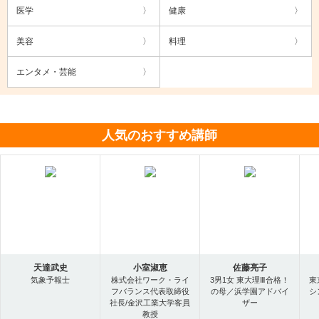
医学
健康
美容
料理
エンタメ・芸能
人気のおすすめ講師
天達武史
小室淑恵
佐藤亮子
気象予報士
株式会社ワーク・ライ
3男1女 東大理Ⅲ合格！
東
フバランス代表取締役
の母／浜学園アドバイ
シ
社長/金沢工業大学客員
ザー
教授